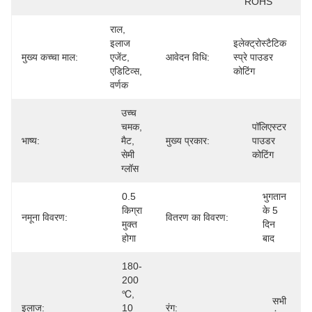
ROHS
राल, 
इलाज 
इलेक्ट्रोस्टैटिक 
मुख्य कच्चा माल:
एजेंट, 
आवेदन विधि:
स्प्रे पाउडर 
एडिटिव्स, 
कोटिंग
वर्णक
उच्च 
चमक, 
पॉलिएस्टर 
भाष्य:
मैट, 
मुख्य प्रकार:
पाउडर 
सेमी 
कोटिंग
ग्लॉस
0.5 
भुगतान 
किग्रा 
के 5 
नमूना विवरण:
वितरण का विवरण:
मुक्त 
दिन 
होगा
बाद
180-
200 
℃, 
सभी 
इलाज:
10 
रंग: