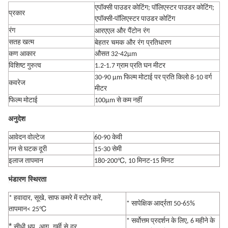
एपॉक्सी पाउडर कोटिंग; पॉलिएस्टर पाउडर कोटिंग;
प्रकार
एपॉक्सी-पॉलिएस्टर पाउडर कोटिंग
आरएएल और पैंटोन रंग
रंग
बेहतर चमक और रंग प्रतिधारण
सतह खत्म
कण आकार
औसत 32-42μm
विशिष्ट गुरुत्व
1.2-1.7 ग्राम प्रति घन मीटर
30-90 μm फिल्म मोटाई पर प्रति किलो 8-10 वर्ग
कवरेज
मीटर
फिल्म मोटाई
100μm से कम नहीं
अनुदेश
आवेदन वोल्टेज
60-90 केवी
गन से घटक दूरी
15-30 सेमी
इलाज तापमान
180-200℃, 10 मिनट-15 मिनट
भंडारण स्थिरता
* हवादार, सूखे, साफ कमरे में स्टोर करें,
* सापेक्षिक आर्द्रता 50-65%
℃
तापमान< 25
* सर्वोत्तम प्रदर्शन के लिए, 6 महीने के
*
सीधी धूप, आग, गर्मी से दूर