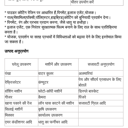
भीतर उपयोग करें
*
पाउडर कोटिंग रेजिन पर आधारित हैं
,
पिगमेंट
,
इलाज एजेंट
,
योजक।
* राल
(
में
शामिल
एपॉक्सी
,
पॉलिएस्टर
,
हाइब्रिड
)
कोटिंग को बुनियादी प्रदर्शन देना।
* पिगमेंट, रंग और प्रभाव प्रदान करना, जैसे धातु या हथौड़ा।
* इलाज एजेंट, एक निरंतर सुरक्षात्मक फिल्म बनाने के लिए राल के साथ प्रतिक्रिया
करता है।
* योजक, प्रदर्शन या सतह प्रभावों में विविधताओं को बढ़ावा देने के लिए इस्तेमाल किया
जा सकता है।
उत्पाद अनुप्रयोग
घरेलू उपकरण
मशीनें और उपकरण
सजावटी अनुप्रयोग
पंखा
वाटर कूलर
अलमारियां
पेय और सौंदर्य प्रसाधन के लिए
रेफ्रिजरेटर
कंप्यूटर
बोतलें
वॉशिंग मशीन
फोटो-कॉपी मशीनें
डिस्प्ले बास्केट
गीजर
कैमरा
पिंजरे
खाना पकाने की रेंज
लॉन घास काटने की मशीन
सजावटी ग्रिल आदि
सिलाई मशीनें
कृषि उपकरण
मिक्सर
कार्यालय उपकरण
एयर कंडीशनर आदि
धातु का फर्नीचर आदि