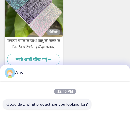
विडियो
कस्टम चमक के साथ धातु की सतह के
लिए रंग परिवर्तन हथौड़ा बनावट
पाउडर कोटिंग
सबसे अच्छी कीमत पाएं
Arya
त्वरित संपर्क
12:45 PM
Good day, what product are you looking for?
पता
नहीं.38हुआगंग रोड, दक्षिण क्षेत्र आधुनिक औद्योगिक बंदरगाह, पिक्सियन, चेंगदू,
सिचुआन, चीन