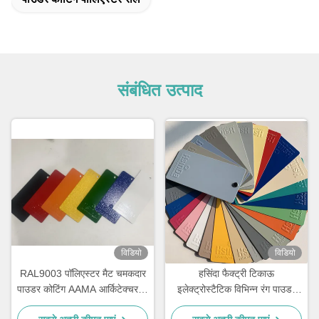
संबंधित उत्पाद
विडियो
विडियो
RAL9003 पॉलिएस्टर मैट चमकदार
हसिंदा फैक्ट्री टिकाऊ
पाउडर कोटिंग AAMA आर्किटेक्चर के
इलेक्ट्रोस्टैटिक विभिन्न रंग पाउडर
लिए प्रमाणित
कोटिंग स्प्रे पेंट स्टॉक में