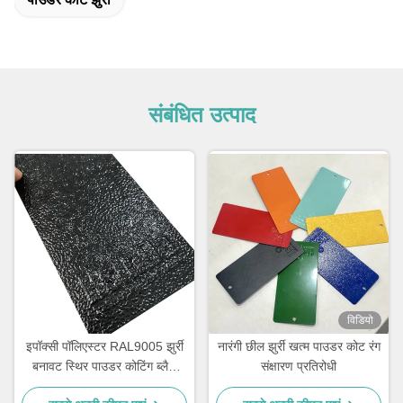
संबंधित उत्पाद
विडियो
इपॉक्सी पॉलिएस्टर RAL9005 झुर्री
नारंगी छील झुर्री खत्म पाउडर कोट रंग
बनावट स्थिर पाउडर कोटिंग ब्लैक
संक्षारण प्रतिरोधी
शग्रीन बड़ा