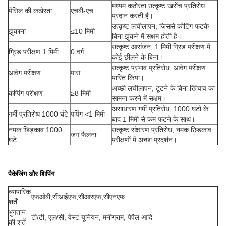
मध्यम कठोरता उत्कृष्ट खरोंच प्रतिरोध
पेंसिल की कठोरता
एचबी-एच
प्रदान करती है।
उत्कृष्ट लचीलापन, जिससे कोटिंग फटके
झुकाना
≤10 मिमी
बिना झुकने में सक्षम होती है।
उत्कृष्ट आसंजन, 1 मिमी ग्रिड परीक्षण में
ग्रिड परीक्षण 1 मिमी
0 वर्ग
कोई छीलने के बिना।
उत्कृष्ट प्रभाव प्रतिरोध, आवेग परीक्षण
आवेग परीक्षण
पास
पारित किया।
अच्छी लचीलापन, टूटने के बिना खिंचाव का
कप्पिंग परीक्षण
≥8 मिमी
सामना करने में सक्षम।
असाधारण गर्मी प्रतिरोध, 1000 घंटों के
गर्मी प्रतिरोध 1000 घंटे
पपिंग <1 मिमी
बाद 1 मिमी से कम फटने के साथ।
नमक छिड़काव 1000
उत्कृष्ट संक्षारण प्रतिरोध, नमक छिड़काव
जंग फैलना
घंटे
परीक्षणों में अच्छा प्रदर्शन।
पैकेजिंग और शिपिंग
व्यापारिक
एफओबी,सीआईएफ,सीआरएफ,सीएनएफ
शर्तें
भुगतान
टी/टी, एल/सी, वेस्ट यूनियन, मनीग्राम, पेपैल आदि
की शर्तें