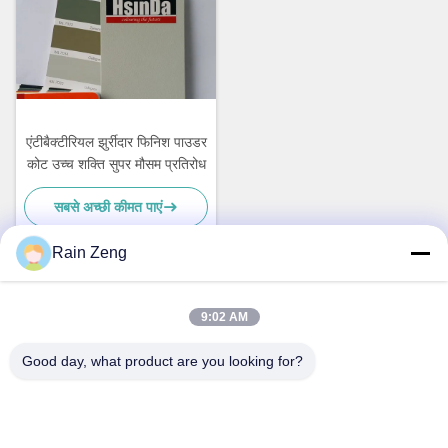
एंटीबैक्टीरियल झुर्रीदार फिनिश पाउडर
कोट उच्च शक्ति सुपर मौसम प्रतिरोध
सबसे अच्छी कीमत पाएं
Rain Zeng
त्वरित संपर्क
9:02 AM
Good day, what product are you looking for?
पता
नहीं.38हुआगंग रोड, दक्षिण क्षेत्र आधुनिक औद्योगिक बंदरगाह, पिक्सियन, चेंगदू,
सिचुआन, चीन