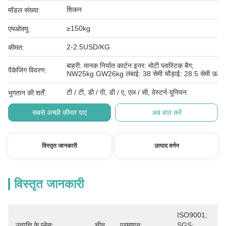
शिकन
मॉडल संख्या:
≥150kg
एमओक्यू:
2-2.5USD/KG
कीमत:
बाहरी: मानक निर्यात कार्टन इनर: मोटी प्लास्टिक बैग;
पैकेजिंग विवरण:
NW25kg GW26kg लंबाई: 38 सेमी चौड़ाई: 28.5 सेमी ऊ
टी / टी, डी / पी, डी / ए, एल / सी, वेस्टर्न यूनियन
भुगतान की शर्तें:
सबसे अच्छी कीमत पाएं
अब बात करें
विस्तृत जानकारी
उत्पाद वर्णन
विस्तृत जानकारी
ISO9001; 
उत्पत्ति के प्लेस:
चीन
प्रमाणन:
SGS; 