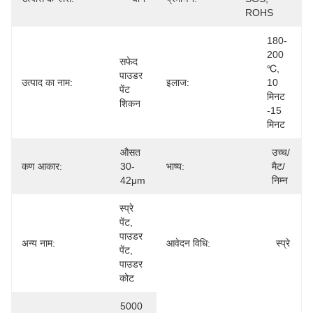
ROHS
180-
200 
सफेद 
℃, 
पाउडर 
उत्पाद का नाम:
इलाज:
10 
पेंट 
मिनट 
शिकन
-15 
मिनट
औसत 
उच्च/
कण आकार:
30-
भाष्य:
मैट/
42μm
निम्न
स्प्रे 
पेंट, 
पाउडर 
अन्य नाम:
आवेदन विधि:
स्प्रे
पेंट, 
पाउडर 
कोट
5000 