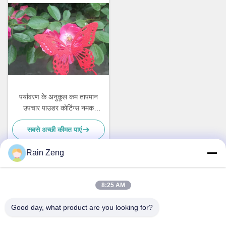
पर्यावरण के अनुकूल कम तापमान
उपचार पाउडर कोटिंग्स नमक
छिड़काव प्रतिरोध
सबसे अच्छी कीमत पाएं
Rain Zeng
त्वरित संपर्क
8:25 AM
Good day, what product are you looking for?
पता
नहीं.38हुआगंग रोड, दक्षिण क्षेत्र आधुनिक औद्योगिक बंदरगाह, पिक्सियन, चेंगदू,