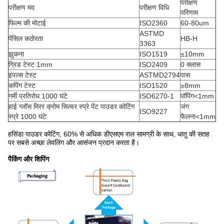
परीक्षण
परीक्षण मद
परीक्षण विधि
परिणाम
फिल्म की मोटाई
ISO2360
60-80um
ASTMD
पेंसिल कठोरता
HB-H
3363
झुकना
ISO1519
≤10mm
ग्रिड टेस्ट 1mm
ISO2409
0 क्लास
इंपल्स टेस्ट
ASTMD2794
पास
कपिंग टेस्ट
ISO1520
≥8mm
गर्मी प्रतिरोध 1000 घंटे
ISO6270-1
पॉपिंग<1mm
हाई ग्लॉस मिरर क्रोम सिल्वर स्प्रे पेंट पाउडर कोटिंग
जंग
ISO9227
स्प्रे 1000 घंटे
फैलना<1mm
हसिंडा पाउडर कोटिंग, 60% से अधिक डीएसएम राल सामग्री के साथ, धातु की सतह
पर सबसे अच्छा लेवलिंग और आसंजन प्रदान करता है।
पैकिंग और शिपिंग