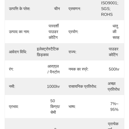
ISO9001; 
उत्पत्ति के प्लेस:
चीन
प्रमाणन:
SGS; 
ROHS
पारदर्शी 
धातु 
उत्पाद का नाम:
पाउडर 
प्रयोग:
की 
कोटिंग
सतह
इलेक्ट्रोस्टैटिक 
पाउडर 
आवेदन विधि:
राज्य:
छिड़काव
कोटिंग
आरएएल 
रंग:
नमक का स्प्रे:
500hr
/ पैनटोन
अच्छा 
नमी:
1000hr
रासायनिक प्रतिरोध:
प्रतिरोध
50 
7%~ 
प्रभाव:
किग्रा/
भाष्य:
95%
सेमी
प्रत्येक 