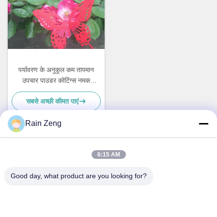
पर्यावरण के अनुकूल कम तापमान
उपचार पाउडर कोटिंग्स नमक
छिड़काव प्रतिरोध
सबसे अच्छी कीमत पाएं
Rain Zeng
त्वरित संपर्क
6:15 AM
Good day, what product are you looking for?
पता
नहीं.38हुआगंग रोड, दक्षिण क्षेत्र आधुनिक औद्योगिक बंदरगाह, पिक्सियन, चेंगदू,
सिचुआन, चीन