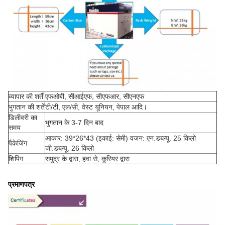
व्यापार की शर्तें
एफओबी, सीआईएफ, सीएफआर, सीएनएफ
भुगतान की शर्तें
टी/टी, एल/सी, वेस्ट यूनियन, पेपाल आदि।
डिलीवरी का
भुगतान के 3-7 दिन बाद
समय
आकार: 39*26*43 (इकाई: सेमी) वजन: एन.डब्ल्यू. 25 किलो
पैकेजिंग
जी.डब्ल्यू. 26 किलो
शिपिंग
समुद्र के द्वारा, हवा से, कूरियर द्वारा
प्रमाणपत्र