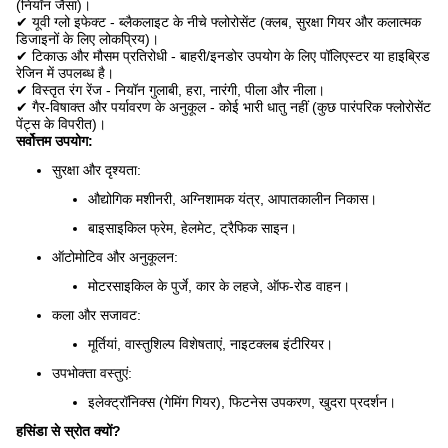
(नियॉन जैसा)।
✔ यूवी ग्लो इफेक्ट - ब्लैकलाइट के नीचे फ्लोरोसेंट (क्लब, सुरक्षा गियर और कलात्मक
डिजाइनों के लिए लोकप्रिय)।
✔ टिकाऊ और मौसम प्रतिरोधी - बाहरी/इनडोर उपयोग के लिए पॉलिएस्टर या हाइब्रिड
रेजिन में उपलब्ध है।
✔ विस्तृत रंग रेंज - नियॉन गुलाबी, हरा, नारंगी, पीला और नीला।
✔ गैर-विषाक्त और पर्यावरण के अनुकूल - कोई भारी धातु नहीं (कुछ पारंपरिक फ्लोरोसेंट
पेंट्स के विपरीत)।
सर्वोत्तम उपयोग:
सुरक्षा और दृश्यता:
औद्योगिक मशीनरी, अग्निशामक यंत्र, आपातकालीन निकास।
बाइसाइकिल फ्रेम, हेलमेट, ट्रैफिक साइन।
ऑटोमोटिव और अनुकूलन:
मोटरसाइकिल के पुर्जे, कार के लहजे, ऑफ-रोड वाहन।
कला और सजावट:
मूर्तियां, वास्तुशिल्प विशेषताएं, नाइटक्लब इंटीरियर।
उपभोक्ता वस्तुएं:
इलेक्ट्रॉनिक्स (गेमिंग गियर), फिटनेस उपकरण, खुदरा प्रदर्शन।
हसिंडा से स्रोत क्यों?