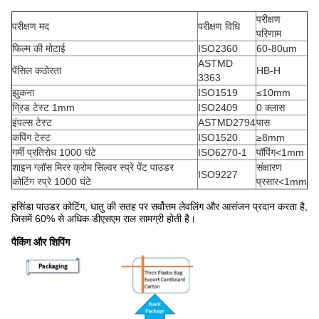
परीक्षण
परीक्षण मद
परीक्षण विधि
परिणाम
फिल्म की मोटाई
ISO2360
60-80um
ASTMD
पेंसिल कठोरता
HB-H
3363
झुकना
ISO1519
≤10mm
ग्रिड टेस्ट 1mm
ISO2409
0 क्लास
इंपल्स टेस्ट
ASTMD2794
पास
कपिंग टेस्ट
ISO1520
≥8mm
गर्मी प्रतिरोध 1000 घंटे
ISO6270-1
पॉपिंग<1mm
शाइन ग्लॉस मिरर क्रोम सिल्वर स्प्रे पेंट पाउडर
संक्षारण
ISO9227
कोटिंग स्प्रे 1000 घंटे
प्रसार<1mm
हसिंडा पाउडर कोटिंग, धातु की सतह पर सर्वोत्तम लेवलिंग और आसंजन प्रदान करता है,
जिसमें 60% से अधिक डीएसएम राल सामग्री होती है।
पैकिंग और शिपिंग