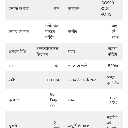
ISO9001; 
उत्पत्ति के प्लेस:
चीन
प्रमाणन:
SGS; 
ROHS
फ्लोरोसेंट 
धातु 
उत्पाद का नाम:
पाउडर 
प्रयोग:
की 
कोटिंग
सतह
इलेक्ट्रोस्टैटिक 
पाउडर 
आवेदन विधि:
राज्य:
छिड़काव
कोटिंग
रंग:
हरी
नमक का स्प्रे:
500hr
अच्छा 
नमी:
1000hr
रासायनिक प्रतिरोध:
प्रतिरोध
50 
7%~ 
प्रभाव:
किग्रा/
भाष्य:
95%
सेमी
प्रत्येक 
2 
वर्ष 
झुकने:
आपूर्ति की क्षमता: