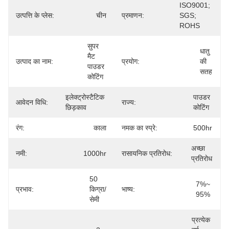
ISO9001; 
उत्पत्ति के प्लेस:
चीन
प्रमाणन:
SGS; 
ROHS
सुपर 
धातु 
मैट 
उत्पाद का नाम:
प्रयोग:
की 
पाउडर 
सतह
कोटिंग
इलेक्ट्रोस्टैटिक 
पाउडर 
आवेदन विधि:
राज्य:
छिड़काव
कोटिंग
रंग:
काला
नमक का स्प्रे:
500hr
अच्छा 
नमी:
1000hr
रासायनिक प्रतिरोध:
प्रतिरोध
50 
7%~ 
प्रभाव:
किग्रा/
भाष्य:
95%
सेमी
प्रत्येक 