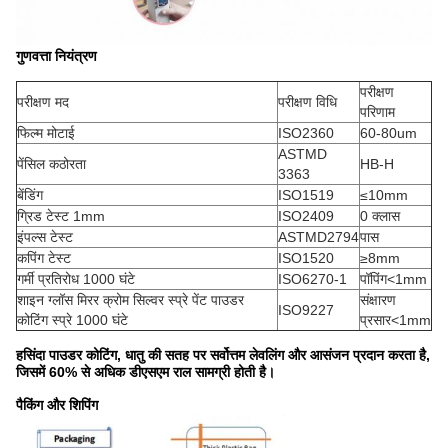
गुणवत्ता नियंत्रण
परीक्षण
परीक्षण मद
परीक्षण विधि
परिणाम
फिल्म मोटाई
ISO2360
60-80um
ASTMD
पेंसिल कठोरता
HB-H
3363
बेंडिंग
ISO1519
≤10mm
ग्रिड टेस्ट 1mm
ISO2409
0 क्लास
इंपल्स टेस्ट
ASTMD2794
पास
कपिंग टेस्ट
ISO1520
≥8mm
गर्मी प्रतिरोध 1000 घंटे
ISO6270-1
पॉपिंग<1mm
शाइन ग्लॉस मिरर क्रोम सिल्वर स्प्रे पेंट पाउडर
संक्षारण
ISO9227
कोटिंग स्प्रे 1000 घंटे
प्रसार<1mm
हसिंदा पाउडर कोटिंग, धातु की सतह पर सर्वोत्तम लेवलिंग और आसंजन प्रदान करता है,
जिसमें 60% से अधिक डीएसएम राल सामग्री होती है।
पैकिंग और शिपिंग