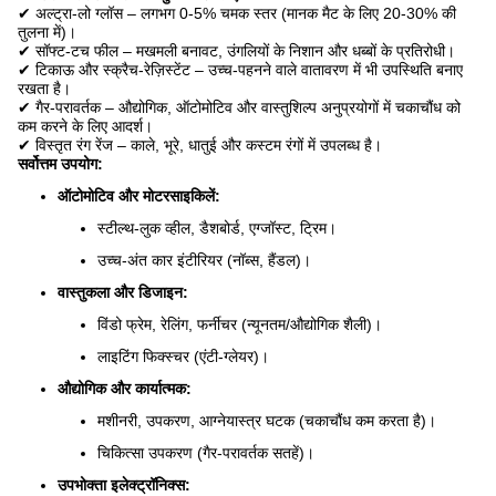
✔ अल्ट्रा-लो ग्लॉस – लगभग 0-5% चमक स्तर (मानक मैट के लिए 20-30% की
तुलना में)।
✔ सॉफ्ट-टच फील – मखमली बनावट, उंगलियों के निशान और धब्बों के प्रतिरोधी।
✔ टिकाऊ और स्क्रैच-रेज़िस्टेंट – उच्च-पहनने वाले वातावरण में भी उपस्थिति बनाए
रखता है।
✔ गैर-परावर्तक – औद्योगिक, ऑटोमोटिव और वास्तुशिल्प अनुप्रयोगों में चकाचौंध को
कम करने के लिए आदर्श।
✔ विस्तृत रंग रेंज – काले, भूरे, धातुई और कस्टम रंगों में उपलब्ध है।
सर्वोत्तम उपयोग:
ऑटोमोटिव और मोटरसाइकिलें:
स्टील्थ-लुक व्हील, डैशबोर्ड, एग्जॉस्ट, ट्रिम।
उच्च-अंत कार इंटीरियर (नॉब्स, हैंडल)।
वास्तुकला और डिजाइन:
विंडो फ्रेम, रेलिंग, फर्नीचर (न्यूनतम/औद्योगिक शैली)।
लाइटिंग फिक्स्चर (एंटी-ग्लेयर)।
औद्योगिक और कार्यात्मक:
मशीनरी, उपकरण, आग्नेयास्त्र घटक (चकाचौंध कम करता है)।
चिकित्सा उपकरण (गैर-परावर्तक सतहें)।
उपभोक्ता इलेक्ट्रॉनिक्स: