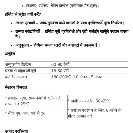
लैपटॉप, स्पीकर, गेमिंग कंसोल (प्रीमियम मैट लुक)।
हसिंदा से स्रोत क्यों करें?
लागत प्रभावी – उच्च-गुणवत्ता वाले मानकों के साथ प्रतिस्पर्धी मूल्य निर्धारण।
उन्नत प्रौद्योगिकी – हसिंदा यूवी-प्रतिरोधी और एंटी-येलोइंग फॉर्मूले प्रदान करता
है।
अनुकूलन – विभिन्न चमक स्तरों और बनावटों में उपलब्ध है।
अनुदेश
अनुप्रयोग वोल्टेज
60-90 केवी
घटक से बंदूक की दूरी
15-30 सेमी
क्योरिंग तापमान
180-200℃, 10 मिनट-15 मिनट
भंडारण स्थिरता
* हवादार, सूखे, साफ कमरे में स्टोर करें,
* सापेक्षिक आर्द्रता 50-65%
तापमान < 25℃
* सर्वोत्तम प्रदर्शन के लिए, 6 महीने के
* सीधी धूप, आग, गर्मी से दूर
भीतर उपयोग करें
उत्पाद प्रक्रिया