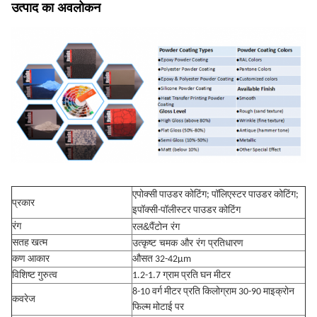
उत्पाद का अवलोकन
एपोक्सी पाउडर कोटिंग; पॉलिएस्टर पाउडर कोटिंग;
प्रकार
इपॉक्सी-पॉलीस्टर पाउडर कोटिंग
रल&पैंटोन रंग
रंग
उत्कृष्ट चमक और रंग प्रतिधारण
सतह खत्म
कण आकार
औसत 32-42μm
विशिष्ट गुरुत्व
1.2-1.7 ग्राम प्रति घन मीटर
8-10 वर्ग मीटर प्रति किलोग्राम 30-90 माइक्रोन
कवरेज
फिल्म मोटाई पर