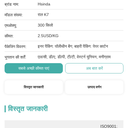
Hsinda
ब्रांड नाम:
राल K7
मॉडल संख्या:
300 किलो
एमओक्यू:
2.5USD/KG
कीमत:
इनर पैकिंग: पॉलीथीन बैग; बाहरी पैकिंग: पेपर कार्टन
पैकेजिंग विवरण:
एल/सी, डी/ए, डी/पी, टी/टी, वेस्टर्न यूनियन, मनीग्राम
भुगतान की शर्तें:
सबसे अच्छी कीमत पाएं
अब बात करें
विस्तृत जानकारी
उत्पाद वर्णन
विस्तृत जानकारी
ISO9001; 