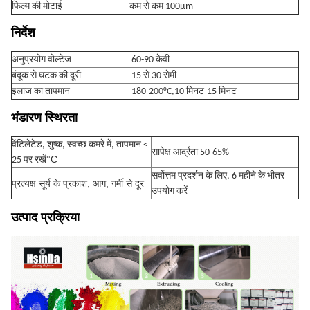
फिल्म की मोटाई
कम से कम 100μm
निर्देश
अनुप्रयोग वोल्टेज
60-90 केवी
बंदूक से घटक की दूरी
15 से 30 सेमी
इलाज का तापमान
180-200°C,10 मिनट-15 मिनट
भंडारण स्थिरता
वेंटिलेटेड, शुष्क, स्वच्छ कमरे में, तापमान <
सापेक्ष आर्द्रता 50-65%
°C
25 पर रखें
सर्वोत्तम प्रदर्शन के लिए, 6 महीने के भीतर
प्रत्यक्ष सूर्य के प्रकाश, आग, गर्मी से दूर
उपयोग करें
उत्पाद प्रक्रिया