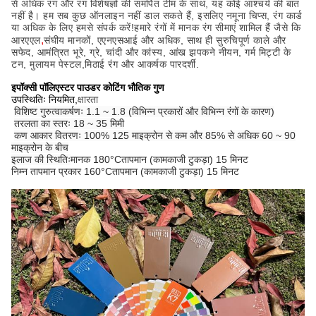
से अधिक रंग और रंग विशेषज्ञों की समर्पित टीम के साथ, यह कोई आश्चर्य की बात
नहीं है। हम सब कुछ ऑनलाइन नहीं डाल सकते हैं, इसलिए नमूना चिप्स, रंग कार्ड
या अधिक के लिए हमसे संपर्क करें!हमारे रंगों में मानक रंग सीमाएं शामिल हैं जैसे कि
,
आरएएल
संघीय मानकों, एएनएसआई और अधिक, साथ ही सुरुचिपूर्ण काले और
सफेद, आमंत्रित भूरे, ग्रे, चांदी और कांस्य, आंख झपकने नीयन, गर्म मिट्टी के
टन, मुलायम पेस्टल,मिठाई रंग और आकर्षक पारदर्शी.
इपॉक्सी पॉलिएस्टर पाउडर कोटिंग भौतिक गुण
उपस्थितिः नियमित,
क्षारता
विशिष्ट गुरुत्वाकर्षणः 1.1 ~ 1.8 (विभिन्न प्रकारों और विभिन्न रंगों के कारण)
तरलता का स्तरः 18 ~ 35 मिमी
कण आकार वितरणः 100% 125 माइक्रोन से कम और 85% से अधिक 60 ~ 90
माइक्रोन के बीच
इलाज की स्थितिः
मानक 180
°C
तापमान (कामकाजी टुकड़ा) 15 मिनट
निम्न तापमान प्रकार 160
°C
तापमान (कामकाजी टुकड़ा) 15 मिनट