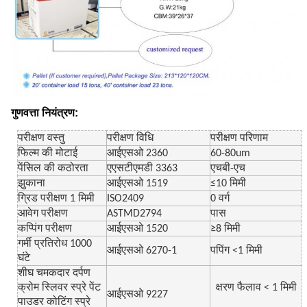
गुणवत्ता नियंत्रण:
परीक्षण वस्तु
परीक्षण विधि
परीक्षण परिणाम
फिल्म की मोटाई
आईएसओ 2360
60-80um
पेंसिल की कठोरता
एएसटीएमडी 3363
एचबी-एच
झुकाना
आईएसओ 1519
≤10 मिमी
ग्रिड परीक्षण 1 मिमी
ISO2409
0 वर्ग
आवेग परीक्षण
ASTMD2794
पास
कप्पिंग परीक्षण
आईएसओ 1520
≥8 मिमी
गर्मी प्रतिरोध 1000
आईएसओ 6270-1
पपिंग <1 मिमी
घंटे
शीघ चमकदार दर्पण
क्रोम स्लिवर स्प्रे पेंट
क्षरण फैलाव < 1 मिमी
आईएसओ 9227
पाउडर कोटिंग स्प्रे