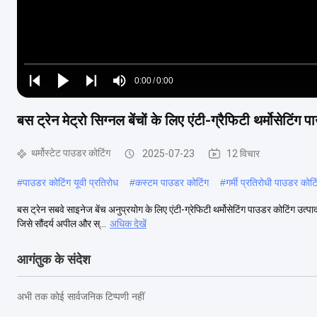
Loaded
:
0%
0:00
/
0:00
Play
Play
Play
Mute
Current
Duration
next
next
बस ट्रेन मेट्रो सिग्नल बेंचों के लिए एंटी-ग्रैफिटी थर्मोसेटिं
Time
थर्मोस्टेट पाउडर कोटिंग
2025-07-23
12 विचार
#
पाउडर कोटिंग यूवी प्रतिरोध
#
कस्टम पाउडर कोटिंग
#
गर्मी प्रतिरोधी पाउडर कोटि
बस ट्रेन सबवे साइनेज बेंच अनुप्रयोग के लिए एंटी-ग्रेफिटी थर्मोसेटिंग पाउडर कोटिंग उत्पा
जिसे सौंदर्य अपील और स्...
अधिक देखें
आगंतुक के संदेश
अभी तक कोई सार्वजनिक टिप्पणी नहीं