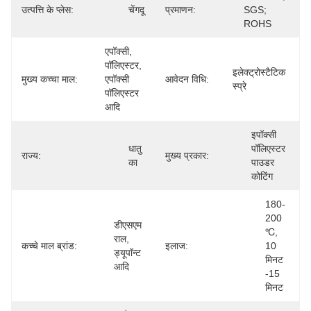
उत्पत्ति के प्लेस:
चेंगदू
प्रमाणन:
SGS; 
ROHS
एपॉक्सी, 
पॉलिएस्टर, 
इलेक्ट्रोस्टैटिक 
मुख्य कच्चा माल:
एपॉक्सी 
आवेदन विधि:
स्प्रे
पॉलिएस्टर 
आदि
इपॉक्सी 
धातु 
पॉलिएस्टर 
राज्य:
मुख्य प्रकार:
का
पाउडर 
कोटिंग
180-
200 
डीएसएम 
℃, 
राल, 
कच्चे माल ब्रांड:
इलाज:
10 
ड्यूपॉन्ट 
मिनट 
आदि
-15 
मिनट