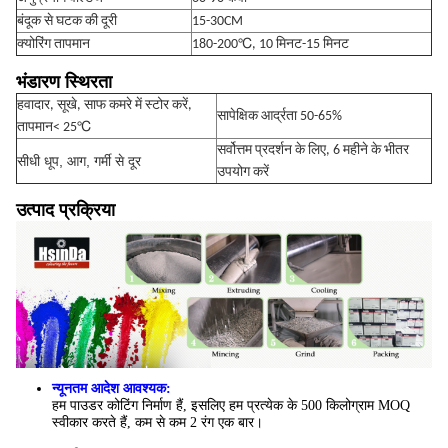
बंदूक से घटक की दूरी
15-30CM
क्योरिंग तापमान
180-200℃, 10 मिनट-15 मिनट
भंडारण स्थिरता
हवादार, सूखे, साफ कमरे में स्टोर करें,
सापेक्षिक आर्द्रता 50-65%
℃
तापमान< 25
सर्वोत्तम प्रदर्शन के लिए, 6 महीने के भीतर
सीधी धूप, आग, गर्मी से दूर
उपयोग करें
उत्पाद प्रक्रिया
न्यूनतम आदेश आवश्यक:
हम पाउडर कोटिंग निर्माण हैं, इसलिए हम प्रत्येक के 500 किलोग्राम MOQ
स्वीकार करते हैं, कम से कम 2 रंग एक बार।