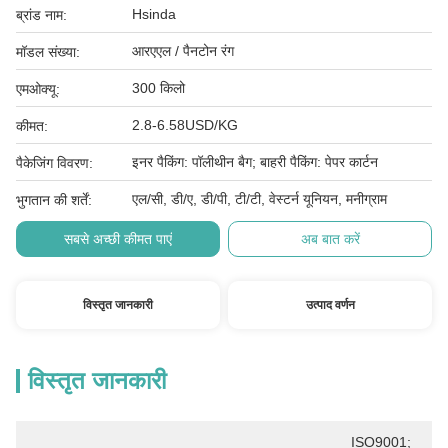
Hsinda
ब्रांड नाम:
आरएएल / पैनटोन रंग
मॉडल संख्या:
300 किलो
एमओक्यू:
2.8-6.58USD/KG
कीमत:
इनर पैकिंग: पॉलीथीन बैग; बाहरी पैकिंग: पेपर कार्टन
पैकेजिंग विवरण:
एल/सी, डी/ए, डी/पी, टी/टी, वेस्टर्न यूनियन, मनीग्राम
भुगतान की शर्तें:
सबसे अच्छी कीमत पाएं
अब बात करें
विस्तृत जानकारी
उत्पाद वर्णन
विस्तृत जानकारी
ISO9001; 