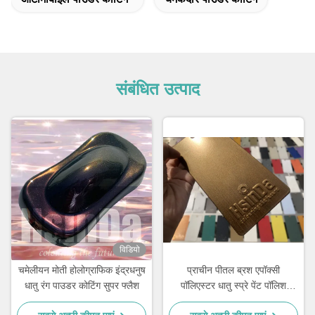
संबंधित उत्पाद
विडियो
चमेलीयन मोती होलोग्राफिक इंद्रधनुष
प्राचीन पीतल ब्रश एपॉक्सी
धातु रंग पाउडर कोटिंग सुपर फ्लैश
पॉलिएस्टर धातु स्प्रे पेंट पॉलिश
पाउडर कोटिंग