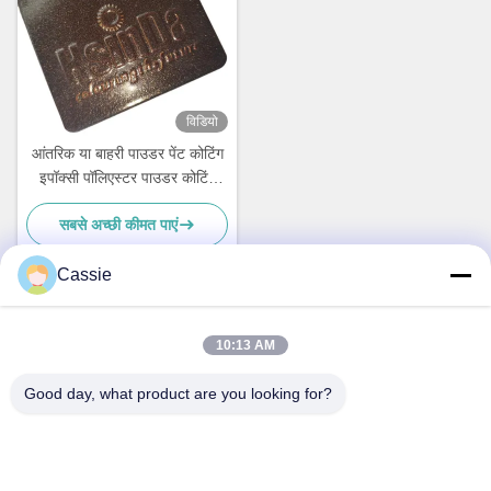
विडियो
आंतरिक या बाहरी पाउडर पेंट कोटिंग
इपॉक्सी पॉलिएस्टर पाउडर कोटिंग
पाउडर निर्माता
सबसे अच्छी कीमत पाएं
Cassie
त्वरित संपर्क
10:13 AM
Good day, what product are you looking for?
पता
नहीं.38हुआगंग रोड, दक्षिण क्षेत्र आधुनिक औद्योगिक बंदरगाह, पिक्सियन, चेंगदू,
सिचुआन, चीन