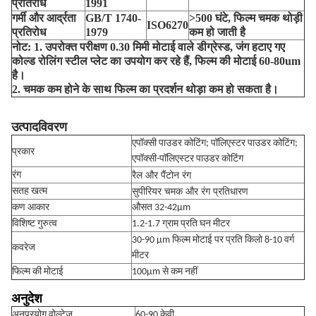
प्रतिरोध
1991
गर्मी और आर्द्रता
GB/T 1740-
>500 घंटे, फिल्म चमक थोड़ी
ISO6270
प्रतिरोध
1979
कम हो जाती है
नोट: 1. उपरोक्त परीक्षण 0.30 मिमी मोटाई वाले डीग्रेस्ड, जंग हटाए गए
कोल्ड रोलिंग स्टील प्लेट का उपयोग कर रहे हैं, फिल्म की मोटाई 60-80um
है।
2. चमक कम होने के साथ फिल्म का प्रदर्शन थोड़ा कम हो सकता है।
उत्पाद
विवरण
एपॉक्सी पाउडर कोटिंग; पॉलिएस्टर पाउडर कोटिंग;
प्रकार
एपॉक्सी-पॉलिएस्टर पाउडर कोटिंग
रैल और पैंटोन रंग
रंग
सुपीरियर चमक और रंग प्रतिधारण
सतह खत्म
कण आकार
औसत 32-42μm
विशिष्ट गुरुत्व
1.2-1.7 ग्राम प्रति घन मीटर
30-90 μm फिल्म मोटाई पर प्रति किलो 8-10 वर्ग
कवरेज
मीटर
फिल्म की मोटाई
100μm से कम नहीं
अनुदेश
अनुप्रयोग वोल्टेज
60-90 केवी