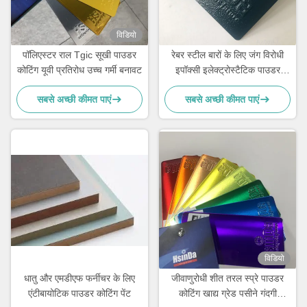
विडियो
पॉलिएस्टर राल Tgic सूखी पाउडर
रेबर स्टील बारों के लिए जंग विरोधी
कोटिंग यूवी प्रतिरोध उच्च गर्मी बनावट
इपॉक्सी इलेक्ट्रोस्टैटिक पाउडर
कोटिंग
सबसे अच्छी कीमत पाएं
सबसे अच्छी कीमत पाएं
विडियो
धातु और एमडीएफ फर्नीचर के लिए
जीवाणुरोधी शीत तरल स्प्रे पाउडर
एंटीबायोटिक पाउडर कोटिंग पेंट
कोटिंग खाद्य ग्रेड पसीने गंदगी