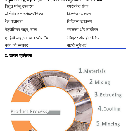
अनुमति देता है, बेहतर दक्षता, और पर्यावरण अनुपालन को सरल बनाया।
विद्युत घरेलू उपकरण
एयरोस्पेस क्षेत्र
ऑटोमोबाइल इलेक्ट्रॉनिक्स
फिटनेस उपकरण
रेल यातायात
चिकित्सा उपकरण
पेट्रोलियम पाइप, वाल्व
उपकरण और हार्डवेयर
एलईडी लाइट्स, आउटडोर लैंप
रेडिएटर और हीट सिंक
कांच की सजावट
बाहरी सुविधाएं
3. उत्पाद प्रक्रिया