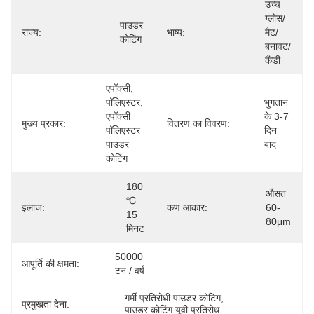
उच्च 
ग्लोस/
पाउडर 
राज्य:
भाष्य:
मैट/
कोटिंग
बनावट/
कैंडी
एपॉक्सी, 
पॉलिएस्टर, 
भुगतान 
एपॉक्सी 
के 3-7 
मुख्य प्रकार:
वितरण का विवरण:
पॉलिएस्टर 
दिन 
पाउडर 
बाद
कोटिंग
180 
औसत 
℃ 
इलाज:
कण आकार:
60-
15 
80μm
मिनट
50000 
आपूर्ति की क्षमता:
टन / वर्ष
गर्मी प्रतिरोधी पाउडर कोटिंग
, 
प्रमुखता देना:
पाउडर कोटिंग यूवी प्रतिरोध