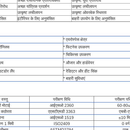
ी
अच्छी रासायनिक प्रतिरोधकता
उत्कृष्ट यूवी प्रतिरोध
रतिरोध
अच्छा यांत्रिक प्रदर्शन
उत्कृष्ट लचीलापन
उत्कृष्ट लचीलापन
उत्कृष्ट ओवरबेक स्थिरता
ंसित
इंटीरियर के लिए अनुशंसित
बाहरी उपयोग के लिए अनुशंसित
* एयरोस्पेस क्षेत्र
ॉनिक्स
* फिटनेस उपकरण
* चिकित्सा उपकरण
ल्व
* औजार और हार्डवेयर
टडोर लैंप
* रेडिएटर और हीट सिंक
* बाहरी सुविधाएं
 वस्तु
परीक्षण विधि
परीक्षण प
ी मोटाई
आईएसओ 2360
60-80
ी कठोरता
एएसटीएमडी 3363
एचबी-
ाना
आईएसओ 1519
≤10 मि
्षण 1 मिमी
ISO2409
0 वर्ग
रीक्षण
ASTMD2794
पास