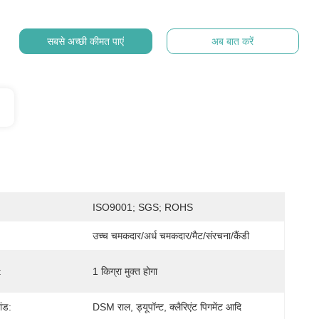
सबसे अच्छी कीमत पाएं
अब बात करें
ISO9001; SGS; ROHS
उच्च चमकदार/अर्ध चमकदार/मैट/संरचना/कैंडी
:
1 किग्रा मुक्त होगा
ांड:
DSM राल, ड्यूपॉन्ट, क्लैरिएंट पिगमेंट आदि