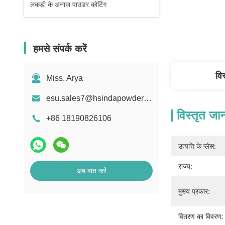
लकड़ी के अनाज पाउडर कोटिंग
हमसे संपर्क करें
वि
Miss. Arya
esu.sales7@hsindapowdercoating.com
विस्तृत जा
+86 18190826106
उत्पत्ति के प्लेस:
राज्य:
अब बात करें
मुख्य प्रकार:
वितरण का विवरण: