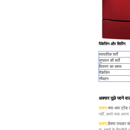
पैकेजिंग और शिपिंग
व्यापारिक शर्तें
भुगतान की शर्तें
वितरण का समय
पैकेजिंग
नौवहन
अक्सर पूछे जाने वाल
प्रश्न
:
क्या आप ट्रेड क
नहीं, हमारे पास अपन
प्रश्न
:
है
क्या पाउडर को
हां, बच्चों के खिलौनो