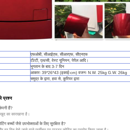
एफओबी, सीआईएफ, सीआरएफ, सीएनएफ
टी/टी, एल/सी, वेस्ट यूनियन, पेपैल आदि।
भुगतान के बाद 3-7 दिन
आकारः 39*26*43 (इकाईःcm) वजनः N.W. 25kg G.W. 26kg
समुद्र के द्वारा, हवा से, कूरियर द्वारा
े प्रश्न
ंपनी हैं?
ा खुद का कारखाना है।
टिंग बच्चों जैसे उपभोक्ताओं के लिए सुरक्षित है?
ं और हर दिन बेचे जाने वाले फर्नीचर पर पाउडर कोटिंग का प्रयोग किया जाता है।