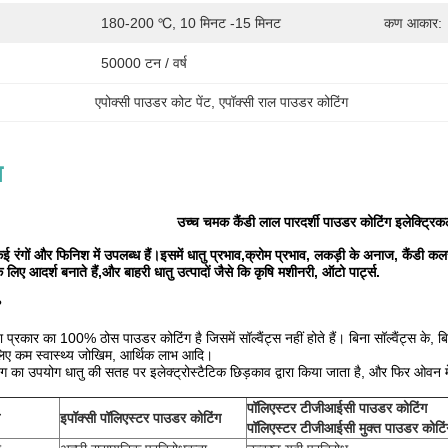
180-200 ℃, 10 मिनट -15 मिनट
कण आकार:
50000 टन / वर्ष
एपोक्सी पाउडर कोट पेंट
, 
एपॉक्सी राल पाउडर कोटिंग
न
उच्च चमक कैंडी लाल पारदर्शी पाउडर कोटिंग इलेक्ट्रिकल
 रंगों और फिनिश में उपलब्ध हैं।
इसमें धातु प्रभाव,क्रोम प्रभाव, लकड़ी के अनाज, कैंडी क
िए आदर्श बनाते हैं,और बाहरी धातु उत्पादों जैसे कि कृषि मशीनरी, ऑटो पार्ट्स
.
?
्रकार का 100% ठोस पाउडर कोटिंग है जिसमें सॉल्वैंट्स नहीं होते हैं। बिना सॉल्वैंट्स के, ब
े लिए कम स्वास्थ्य जोखिम, आर्थिक लाभ आदि।
ग का उपयोग धातु की सतह पर इलेक्ट्रोस्टैटिक छिड़काव द्वारा किया जाता है, और फिर ओवन 
पॉलिएस्टर टीजीआईसी पाउडर कोटिंग
इपॉक्सी पॉलिएस्टर पाउडर कोटिंग
पॉलिएस्टर टीजीआईसी मुक्त पाउडर कोटिं