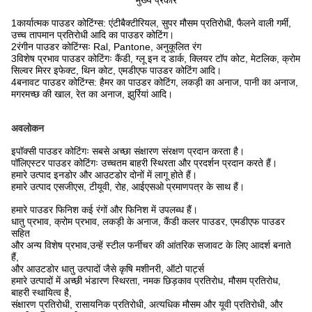
मुख्य प्रकार
1कार्यात्मक पाउडर कोटिंग्स: एंटीबैक्टीरियल, सुपर मौसम प्रतिरोधी, फैलने वाली गर्मी,
उच्च तापमान प्रतिरोधी आदि का पाउडर कोटिंग।
2रंगीन पाउडर कोटिंग्सः Ral, Pantone, अनुकूलित रंग
3विशेष प्रभाव पाउडर कोटिंगः कैंडी, ग्लू इन द डार्क, क्लियर टॉप कोट, मेटलिक, क्रोम
सिल्वर मिरर इफेक्ट, थिन कोट, एमडीएफ पाउडर कोटिंग आदि।
4बनावट पाउडर कोटिंग्स: हैमर का पाउडर कोटिंग, लकड़ी का अनाज, पानी का अनाज,
मगरमच्छ की खाल, रेत का अनाज, झुर्रियां आदि।
अवलोकन
इपॉक्सी पाउडर कोटिंगः सबसे अच्छा संक्षारण संरक्षण प्रदान करता है।
पॉलिएस्टर पाउडर कोटिंगः उच्चतम बाहरी स्थिरता और प्रदर्शन प्रदान करते हैं।
हमारे उत्पाद इनडोर और आउटडोर दोनों में लागू होते हैं।
हमारे उत्पाद एसजीएस, टीयूवी, रोह, आईएसओ प्रमाणपत्र के साथ हैं।
हमारे पाउडर फिनिश कई रंगों और फिनिश में उपलब्ध हैं।
धातु प्रभाव, क्रोम प्रभाव, लकड़ी के अनाज, कैंडी कलर पाउडर, एमडीएफ पाउडर
सहित
और अन्य विशेष प्रभाव,उन्हें स्टील फर्नीचर की आंतरिक सजावट के लिए आदर्श बनाते
हैं,
और आउटडोर धातु उत्पादों जैसे कृषि मशीनरी, ऑटो पार्ट्स
हमारे उत्पादों में अच्छी भंडारण स्थिरता, नमक छिड़काव प्रतिरोध, मौसम प्रतिरोध,
बाहरी स्थायित्व है,
संक्षारण प्रतिरोधी, रासायनिक प्रतिरोधी, अत्यधिक मौसम और यूवी प्रतिरोधी, और