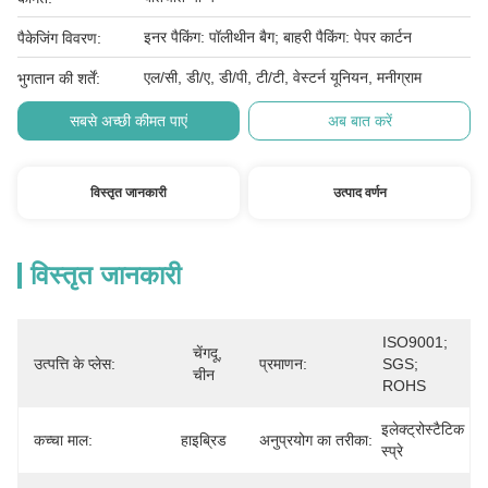
इनर पैकिंग: पॉलीथीन बैग; बाहरी पैकिंग: पेपर कार्टन
पैकेजिंग विवरण:
एल/सी, डी/ए, डी/पी, टी/टी, वेस्टर्न यूनियन, मनीग्राम
भुगतान की शर्तें:
सबसे अच्छी कीमत पाएं
अब बात करें
विस्तृत जानकारी
उत्पाद वर्णन
विस्तृत जानकारी
ISO9001; 
चेंगदू, 
उत्पत्ति के प्लेस:
प्रमाणन:
SGS; 
चीन
ROHS
इलेक्ट्रोस्टैटिक 
कच्चा माल:
हाइब्रिड
अनुप्रयोग का तरीका:
स्प्रे