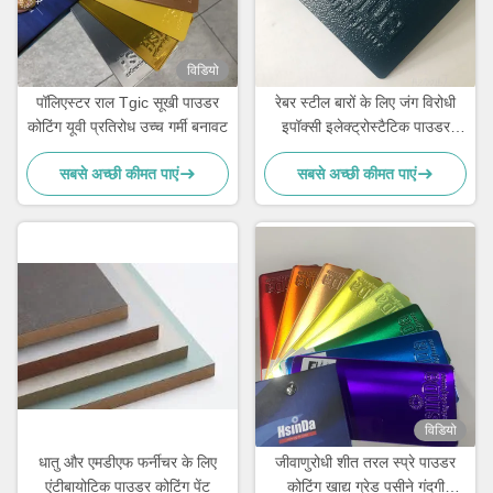
विडियो
पॉलिएस्टर राल Tgic सूखी पाउडर
रेबर स्टील बारों के लिए जंग विरोधी
कोटिंग यूवी प्रतिरोध उच्च गर्मी बनावट
इपॉक्सी इलेक्ट्रोस्टैटिक पाउडर
कोटिंग
सबसे अच्छी कीमत पाएं
सबसे अच्छी कीमत पाएं
विडियो
धातु और एमडीएफ फर्नीचर के लिए
जीवाणुरोधी शीत तरल स्प्रे पाउडर
एंटीबायोटिक पाउडर कोटिंग पेंट
कोटिंग खाद्य ग्रेड पसीने गंदगी