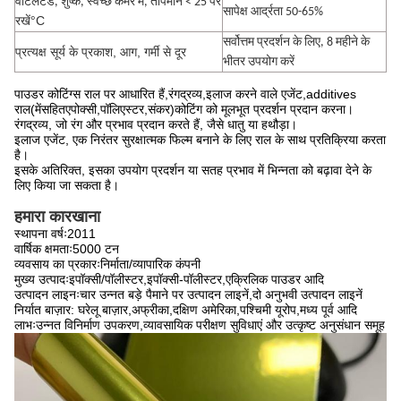
वेंटिलेटेड, शुष्क, स्वच्छ कमरे में, तापमान < 25 पर
सापेक्ष आर्द्रता 50-65%
°C
रखें
सर्वोत्तम प्रदर्शन के लिए, 8 महीने के
प्रत्यक्ष सूर्य के प्रकाश, आग, गर्मी से दूर
भीतर उपयोग करें
पाउडर कोटिंग्स राल पर आधारित हैं
,
रंगद्रव्य
,
इलाज करने वाले एजेंट
,
additives
राल
(
में
सहित
एपोक्सी
,
पॉलिएस्टर
,
संकर
)
कोटिंग को मूलभूत प्रदर्शन प्रदान करना।
रंगद्रव्य, जो रंग और प्रभाव प्रदान करते हैं, जैसे धातु या हथौड़ा।
इलाज एजेंट, एक निरंतर सुरक्षात्मक फिल्म बनाने के लिए राल के साथ प्रतिक्रिया करता
है।
इसके अतिरिक्त, इसका उपयोग प्रदर्शन या सतह प्रभाव में भिन्नता को बढ़ावा देने के
लिए किया जा सकता है।
हमारा कारखाना
स्थापना वर्षः2011
वार्षिक क्षमताः5000 टन
व्यवसाय का प्रकारःनिर्माता/व्यापारिक कंपनी
मुख्य उत्पादःइपॉक्सी/पॉलीस्टर,इपॉक्सी-पॉलीस्टर,एक्रिलिक पाउडर आदि
उत्पादन लाइनःचार उन्नत बड़े पैमाने पर उत्पादन लाइनें,दो अनुभवी उत्पादन लाइनें
निर्यात बाज़ार: घरेलू बाज़ार,अफ्रीका,दक्षिण अमेरिका,पश्चिमी यूरोप,मध्य पूर्व आदि
लाभःउन्नत विनिर्माण उपकरण,व्यावसायिक परीक्षण सुविधाएं और उत्कृष्ट अनुसंधान समूह