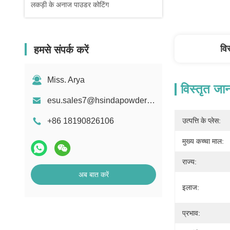
लकड़ी के अनाज पाउडर कोटिंग
वि
हमसे संपर्क करें
Miss. Arya
विस्तृत जा
esu.sales7@hsindapowdercoating.com
+86 18190826106
उत्पत्ति के प्लेस:
मुख्य कच्चा माल:
राज्य:
अब बात करें
इलाज:
प्रभाव: