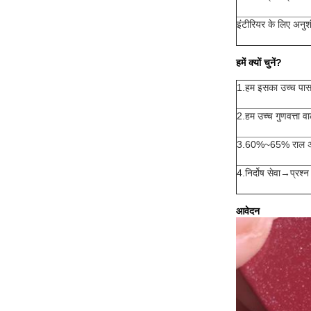
इंटीरियर के लिए अनुश
हमें क्यों चुनें?
1.हम इसका उच्च पास 
2.हम उच्च गुणवत्ता व
3.60%~65% राल अनुपा
4.निर्दोष सेवा→प्रश्
आवेदन