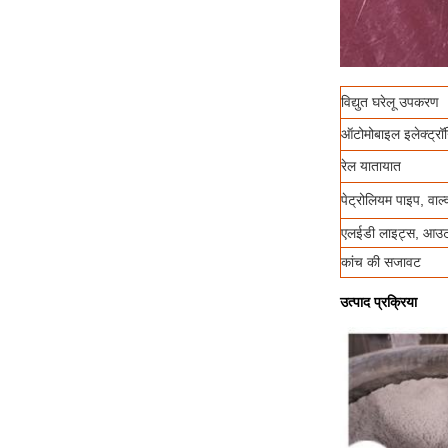
विद्युत घरेलू उपकरण
ऑटोमोबाइल इलेक्ट्रॉ
रेल यातायात
पेट्रोलियम पाइप, वाल्
एलईडी लाइट्स, आउटड
कांच की सजावट
उत्पाद प्रक्रिया