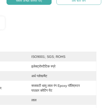
सबसे अच्छी कीमत पाएं
अब बात करें
ISO9001; SGS; ROHS
इलेक्ट्रोस्टैटिक स्प्रे
अर्ध ग्लोस/मैट
सजावटी धातु लाल रंग Epoxy पॉलिएस्टर 
म:
पाउडर कोटिंग पेंट
लाल