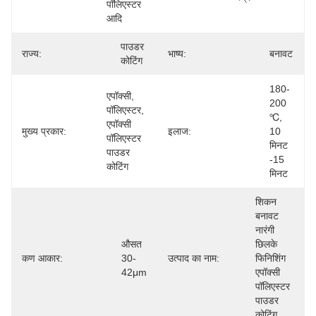
पॉलिएस्टर 
आदि
पाउडर 
राज्य:
भाष्य:
बनावट
कोटिंग
180-
एपॉक्सी, 
200 
पॉलिएस्टर, 
℃, 
एपॉक्सी 
मुख्य प्रकार:
इलाज:
10 
पॉलिएस्टर 
मिनट 
पाउडर 
-15 
कोटिंग
मिनट
शिकन 
बनावट 
नारंगी 
औसत 
छिलके 
कण आकार:
30-
उत्पाद का नाम:
फिनिशिंग 
42μm
एपॉक्सी 
पॉलिएस्टर 
पाउडर 
कोटिंग