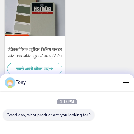
एंटीबैक्टीरियल झुर्रीदार फिनिश पाउडर
कोट उच्च शक्ति सुपर मौसम प्रतिरोध
सबसे अच्छी कीमत पाएं
Tony
त्वरित संपर्क
1:12 PM
Good day, what product are you looking for?
पता
नहीं.38हुआगंग रोड, दक्षिण क्षेत्र आधुनिक औद्योगिक बंदरगाह, पिक्सियन, चेंगदू,
सिचुआन, चीन