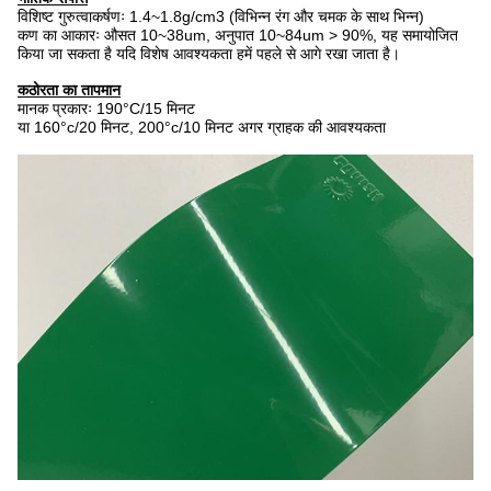
विशिष्ट गुरुत्वाकर्षणः 1.4~1.8g/cm3 (विभिन्न रंग और चमक के साथ भिन्न)
कण का आकारः औसत 10~38um, अनुपात 10~84um > 90%, यह समायोजित
किया जा सकता है यदि विशेष आवश्यकता हमें पहले से आगे रखा जाता है।
कठोरता का तापमान
मानक प्रकारः 190°C/15 मिनट
या 160°c/20 मिनट, 200°c/10 मिनट अगर ग्राहक की आवश्यकता