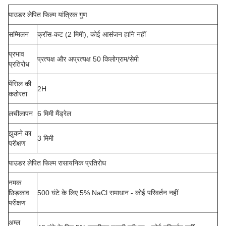
पाउडर लेपित फिल्म यांत्रिक गुण
सम्मिलन
क्रॉस-कट (2 मिमी), कोई आसंजन हानि नहीं
प्रभाव
प्रत्यक्ष और अप्रत्यक्ष 50 किलोग्राम/सेमी
प्रतिरोध
पेंसिल की
2H
कठोरता
लचीलापन
6 मिमी मैंड्रेल
झुकने का
3 मिमी
परीक्षण
पाउडर लेपित फिल्म रासायनिक प्रतिरोध
नमक
छिड़काव
500 घंटे के लिए 5% NaCl समाधान - कोई परिवर्तन नहीं
परीक्षण
अम्ल