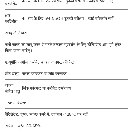
48 घंटे के लिए 5% एचसीएल डुबकी परीक्षण - कोई परिवर्तन नहीं
प्रतिरोध
क्षार
48 घंटे के लिए 5% NaOH डुबकी परीक्षण - कोई परिवर्तन नहीं
प्रतिरोध
सतह की तैयारी
सभी सतहों को लागू करने से पहले इष्टतम प्रदर्शन के लिए डीग्रिसेड और प्री-ट्रेट
किया जाना चाहिए।
एल्यूमीनियम
पीला क्रोमेट या हरा क्रोमेट/फॉस्फेट
लौह धातुएँ
जस्ता फॉस्फेट या लौह फॉस्फेट
जस्ता
जिंक फॉस्फेट या क्रोमेट रूपांतरण
लेपित धातु
भंडारण स्थिरता
वेंटिलेटेड, शुष्क, स्वच्छ कमरे में, तापमान < 25°C पर रखें
सापेक्ष आर्द्रता 50-65%