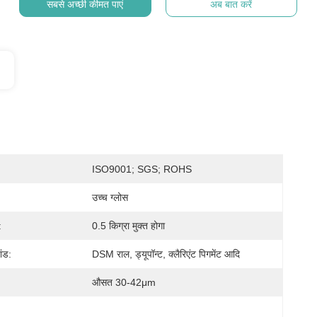
सबसे अच्छी कीमत पाएं
अब बात करें
ISO9001; SGS; ROHS
उच्च ग्लोस
:
0.5 किग्रा मुक्त होगा
ांड:
DSM राल, ड्यूपॉन्ट, क्लैरिएंट पिगमेंट आदि
औसत 30-42μm