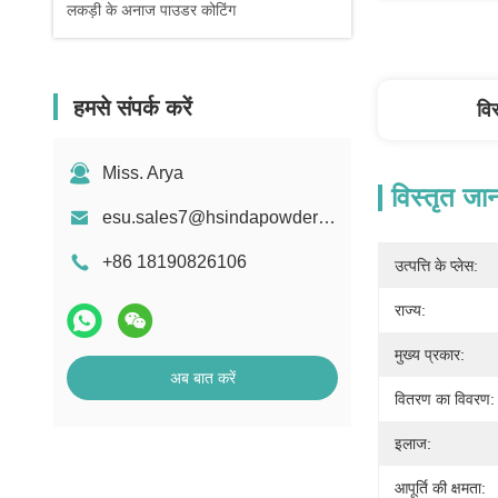
लकड़ी के अनाज पाउडर कोटिंग
हमसे संपर्क करें
वि
Miss. Arya
विस्तृत जा
esu.sales7@hsindapowdercoating.com
+86 18190826106
उत्पत्ति के प्लेस:
राज्य:
मुख्य प्रकार:
अब बात करें
वितरण का विवरण:
इलाज:
आपूर्ति की क्षमता: