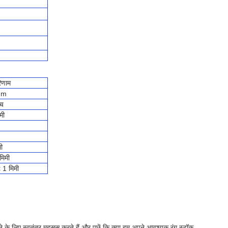
रिणाम
um
एच
मी
ी
मिमी
< 1 मिमी
े के लिए स्वतंत्र महसूस करते हैं और पूछें कि क्या हम अपने आवश्यक रंग स्टॉक.