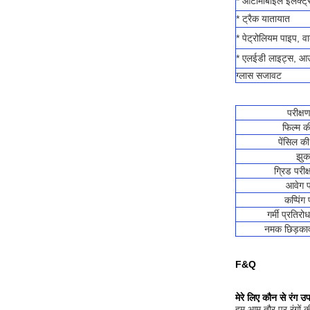
* ऑटोमोबाइल इलेक्ट्र
* ट्रैक यातायात
* पेट्रोलियम पाइप, वा
* एलईडी लाइट्स, आउ
ग्लास सजावट
परीक्षण
फिल्म क
पेंसिल क
झुक
ग्रिड परीक
आवेग प
कप्पिंग 
गर्मी प्रतिर
नमक छिड़काव
F&Q
मेरे लिए कौन से रंग उप
हम आम तौर पर रंगों की