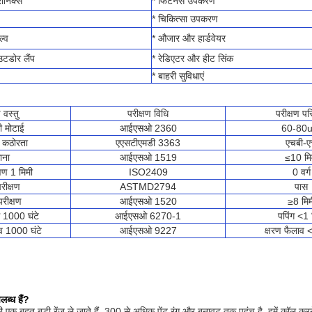
ॉनिक्स
* फिटनेस उपकरण
* चिकित्सा उपकरण
ल्व
* औजार और हार्डवेयर
टडोर लैंप
* रेडिएटर और हीट सिंक
* बाहरी सुविधाएं
 वस्तु
परीक्षण विधि
परीक्षण प
ी मोटाई
आईएसओ 2360
60-80
ी कठोरता
एएसटीएमडी 3363
एचबी-
ाना
आईएसओ 1519
≤10 मि
्षण 1 मिमी
ISO2409
0 वर्ग
रीक्षण
ASTMD2794
पास
परीक्षण
आईएसओ 1520
≥8 मिम
ोध 1000 घंटे
आईएसओ 6270-1
पपिंग <1 
 1000 घंटे
आईएसओ 9227
क्षरण फैलाव 
लब्ध हैं?
 एक बहुत बड़ी रेंज ले जाते हैं. 300 से अधिक पेंट रंग और बनावट तक पहुंच है. हमें कॉल करन