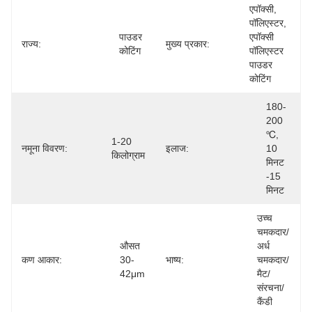
एपॉक्सी, 
पॉलिएस्टर, 
पाउडर 
एपॉक्सी 
राज्य:
मुख्य प्रकार:
कोटिंग
पॉलिएस्टर 
पाउडर 
कोटिंग
180-
200 
℃, 
1-20 
नमूना विवरण:
इलाज:
10 
किलोग्राम
मिनट 
-15 
मिनट
उच्च 
चमकदार/
औसत 
अर्ध 
कण आकार:
30-
भाष्य:
चमकदार/
42μm
मैट/
संरचना/
कैंडी