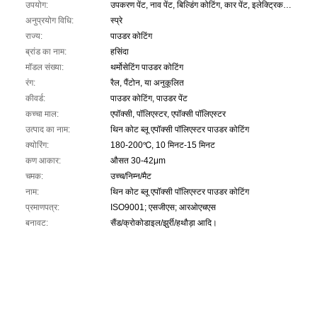
उपयोग:
उपकरण पेंट, नाव पेंट, बिल्डिंग कोटिंग, कार पेंट, इलेक्ट्रिकल इंसुलेटिंग वार्निश, फर्नीचर पेंट, रोड मार्किंग पेंट, मेटल कोटिंग, ग्लास कोटिंग, एमडीएफ कोटिंग
अनुप्रयोग विधि:
स्प्रे
राज्य:
पाउडर कोटिंग
ब्रांड का नाम:
हसिंदा
मॉडल संख्या:
थर्मोसेटिंग पाउडर कोटिंग
रंग:
रैल, पैंटोन, या अनुकूलित
कीवर्ड:
पाउडर कोटिंग, पाउडर पेंट
कच्चा माल:
एपॉक्सी, पॉलिएस्टर, एपॉक्सी पॉलिएस्टर
उत्पाद का नाम:
थिन कोट ब्लू एपॉक्सी पॉलिएस्टर पाउडर कोटिंग
क्योरिंग:
180-200℃, 10 मिनट-15 मिनट
कण आकार:
औसत 30-42μm
चमक:
उच्च/निम्न/मैट
नाम:
थिन कोट ब्लू एपॉक्सी पॉलिएस्टर पाउडर कोटिंग
प्रमाणपत्र:
ISO9001; एसजीएस; आरओएचएस
बनावट:
सैंड/क्रोकोडाइल/झुर्री/हथौड़ा आदि।