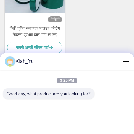
विडियो
कैंडी ग्रीन चमकदार पाउडर कोटिंग
चिकनी प्रभाव कार भाग के लिए
आसान सफाई
सबसे अच्छी कीमत पाएं
Xiah_Yu
त्वरित संपर्क
3:25 PM
Good day, what product are you looking for?
पता
नहीं.38हुआगंग रोड, दक्षिण क्षेत्र आधुनिक औद्योगिक बंदरगाह, पिक्सियन, चेंगदू,
सिचुआन, चीन
टेलीफोन
86-18190826106