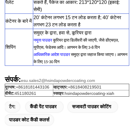
पैलेट
सकते हैं, पैकेज का आकार: 213*120*120 (इकाई:
सेमी)
20' कंटेनर लगभग 15 टन लोड करता है; 40' कंटेनर
कंटेनर के बारे में
लगभग 23 टन लोड करता है
समुद्र के द्वारा, हवा से, कूरियर द्वारा
नमूना पाउडर
कूरियर द्वारा डिलीवरी की जाएगी, जैसे डीएचएल,
शिपिंग
यूपीएस, फेडेक्स आदि। आगमन के लिए 3-8 दिन
आधिकारिक आदेश पाउडर
समुद्र द्वारा जहाज किया जाएगा। आगमन
के लिए 15-30 दिन
संपर्क:
esu.sales2@hsindapowdercoating.com
दूरभाष:
+8618181443106
व्हाट्सएप:
+8618408219501
वीचैट:
451180261
स्काइप
:hsindapowdercoating-xiah
टैग:
कैंडी पेंट पाउडर
सजावटी पाउडर कोटिंग
पाउडर कोट कैंडी कलर्स