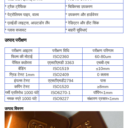
* ट्रैक ट्रैफिक
* चिकित्सा उपकरण
* पेट्रोलियम पाइप, वाल्व
* उपकरण और हार्डवेयर
* एलईडी लाइट्स, आउटडोर लैंप
* रेडिएटर और हीट सिंक
* ग्लास सजावट
* बाहरी सुविधाएं
उत्पाद परीक्षण
परीक्षण आइटम
परीक्षण विधि
परीक्षण परिणाम
फिल्म की मोटाई
ISO2360
60-80um
पेंसिल कठोरता
एएसटीएमडी 3363
एचबी-एच
बेंडिंग
ISO1519
≤10mm
ग्रिड टेस्ट 1mm
ISO2409
0 क्लास
इंपल्स टेस्ट
एएसटीएमडी2794
पास
कपिंग टेस्ट
ISO1520
≥8mm
गर्मी प्रतिरोध 1000 घंटे
ISO6270-1
पॉपिंग<1mm
नमक स्प्रे 1000 घंटे
ISO9227
संक्षारण प्रसार<1mm
उत्पाद विवरण