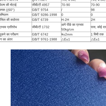
फिल्म की मोटाई
जीबी/टी 4957
70-90
70-90
चमक ((60°)
GB/T 9754
/
98
सम्मिलन
GB/T 9286-1998
0
0
पेंसिल की कठोरता
GB/T 6739
H-2H
2H
आगे पीछे का प्रभाव
प्रभाव प्रतिरोध
जीबी/टी 1732
पास, कोई दरा
50kg/cm
झुकने का परीक्षण
GB/T 6742
¥≤2mm
1 मिमी तक
रंग का अंतर
GB/T 9761-1988
△E≤1
△E≤1