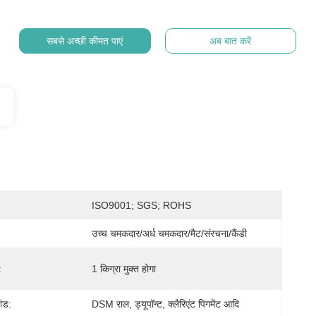
सबसे अच्छी कीमत पाएं
अब बात करें
ISO9001; SGS; ROHS
उच्च चमकदार/अर्ध चमकदार/मैट/संरचना/कैंडी
:
1 किग्रा मुक्त होगा
ांड:
DSM राल, ड्यूपॉन्ट, क्लैरिएंट पिगमेंट आदि