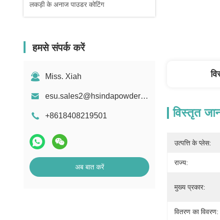
लकड़ी के अनाज पाउडर कोटिंग
हमसे संपर्क करें
वि
Miss. Xiah
esu.sales2@hsindapowdercoating.com
विस्तृत जा
+8618408219501
उत्पत्ति के प्लेस:
राज्य:
अब बात करें
मुख्य प्रकार:
वितरण का विवरण: