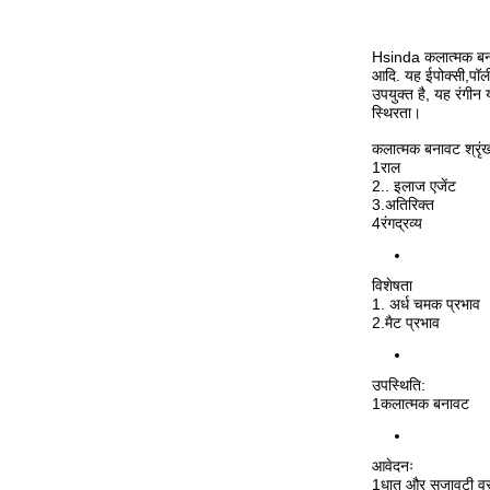
Hsinda कलात्मक बनाव
आदि. यह ईपोक्सी,पॉल
उपयुक्त है, यह रंगीन
स्थिरता।
कलात्मक बनावट श्रृं
1राल
2.. इलाज एजेंट
3.अतिरिक्त
4रंगद्रव्य
विशेषता
1. अर्ध चमक प्रभाव
2.मैट प्रभाव
उपस्थिति:
1कलात्मक बनावट
आवेदनः
1धातु और सजावटी वस्त