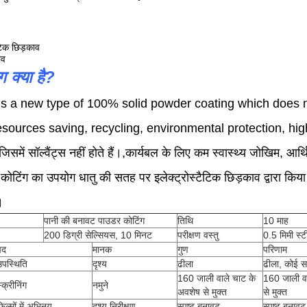
ैटिक छिड़काव
ाव
 क्या है?
is a new type of 100% solid powder coating which does no
sources saving, recycling, environmental protection, hig
जिसमें सॉल्वैंट्स नहीं होते हैं।,कार्यबल के लिए कम स्वास्थ्य जोखिम, 
ोटिंग का उपयोग धातु की सतह पर इलेक्ट्रोस्टैटिक छिड़काव द्वारा कि
।
पानी की बनावट पाउडर कोटिंग
तिथि
10 माह
200 डिग्री सेल्सियस, 10 मिनट
परीक्षण वस्तु
0.5 मिमी स्ट
पद
मानक
गुण
परिणाम
उपस्थिति
दृश्य
ढीला
ढीला, कोई सम
160 जाली वाले चाट के
160 जाली वा
्क्रीनिंग
नमुने
अवशेष से मुक्त
से मुक्त
़िल्मों में अभिनय
दृश्य निरीक्षण
स्पष्ट बनावट
स्पष्ट बनावट