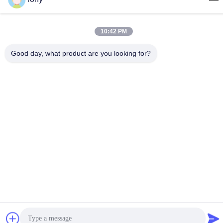
पता
नहीं.38हुआगंग रोड, दक्षिण क्षेत्र आधुनिक औद्योगिक बंदरगाह, पिक्सियन, चेंगदू,
10:42 PM
सिचुआन, चीन
टेलीफोन
Good day, what product are you looking for?
86-18190826106
ईमेल
esu.sales7@hsindapowdercoating.com
गोपनीयता नीति
|
साइटमैप
| चीन अच्छा गुणवत्ता थर्मोस्टेट पाउडर कोटिंग आपूर्तिकर्ता.
कॉपीराइट © 2018-2026 Chengdu Hsinda Polymer Materials Co.,
Ltd. . सब सभी अधिकार सुरक्षित.