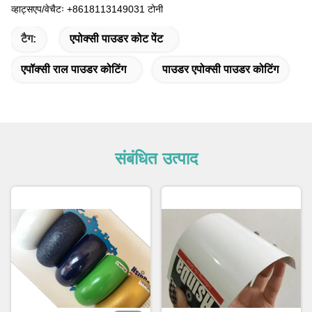
व्हाट्सएप/वेचैटः +8618113149031 टोनी
टैग:
एपोक्सी पाउडर कोट पेंट
एपॉक्सी राल पाउडर कोटिंग
पाउडर एपोक्सी पाउडर कोटिंग
संबंधित उत्पाद