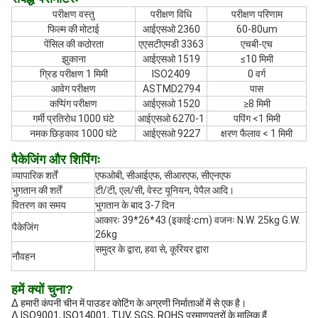
परीक्षण वस्तु
परीक्षण विधि
परीक्षण परिणाम
फिल्म की मोटाई
आईएसओ 2360
60-80um
पेंसिल की कठोरता
एएसटीएमडी 3363
एचबी-एच
झुकाना
आईएसओ 1519
≤10 मिमी
ग्रिड परीक्षण 1 मिमी
ISO2409
0 वर्ग
आवेग परीक्षण
ASTMD2794
पास
कप्पिंग परीक्षण
आईएसओ 1520
≥8 मिमी
गर्मी प्रतिरोध 1000 घंटे
आईएसओ 6270-1
पपिंग <1 मिमी
नमक छिड़काव 1000 घंटे
आईएसओ 9227
क्षरण फैलाव < 1 मिमी
पैकेजिंग और शिपिंगः
व्यापारिक शर्तें
एफओबी, सीआईएफ, सीआरएफ, सीएनएफ
भुगतान की शर्तें
टी/टी, एल/सी, वेस्ट यूनियन, पेपैल आदि।
वितरण का समय
भुगतान के बाद 3-7 दिन
आकारः 39*26*43 (इकाईःcm) वजनः N.W. 25kg G.W.
पैकेजिंग
26kg
समुद्र के द्वारा, हवा से, कूरियर द्वारा
नौवहन
हमें क्यों चुना?
Δ हमारी कंपनी चीन में पाउडर कोटिंग के अग्रणी निर्माताओं में से एक है।
Δ ISO9001, ISO14001, TUV, SGS, ROHS प्रमाणपत्रों के मालिक हैं