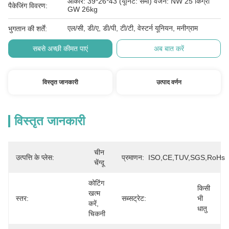
आकार: 39*26*43 (यूनिट: सेमी) वजन: NW 25 किग्रा
पैकेजिंग विवरण:
GW 26kg
एल/सी, डी/ए, डी/पी, टी/टी, वेस्टर्न यूनियन, मनीग्राम
भुगतान की शर्तें:
सबसे अच्छी कीमत पाएं
अब बात करें
विस्तृत जानकारी
उत्पाद वर्णन
विस्तृत जानकारी
चीन 
उत्पत्ति के प्लेस:
प्रमाणन:
ISO,CE,TUV,SGS,RoHs
चेंग्दू
कोटिंग 
किसी 
खत्म 
स्तर:
सब्सट्रेट:
भी 
करें, 
धातु
चिकनी