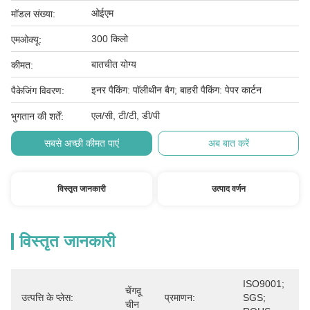
ओईएम
मॉडल संख्या:
300 किलो
एमओक्यू:
बातचीत योग्य
कीमत:
इनर पैकिंग: पॉलीथीन बैग; बाहरी पैकिंग: पेपर कार्टन
पैकेजिंग विवरण:
एल/सी, टी/टी, डी/पी
भुगतान की शर्तें:
सबसे अच्छी कीमत पाएं
अब बात करें
विस्तृत जानकारी
उत्पाद वर्णन
विस्तृत जानकारी
ISO9001; 
चेंगदू 
उत्पत्ति के प्लेस:
प्रमाणन:
SGS; 
चीन