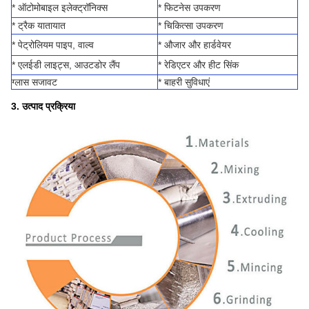
* ऑटोमोबाइल इलेक्ट्रॉनिक्स
* फिटनेस उपकरण
* ट्रैक यातायात
* चिकित्सा उपकरण
* पेट्रोलियम पाइप, वाल्व
* औजार और हार्डवेयर
* एलईडी लाइट्स, आउटडोर लैंप
* रेडिएटर और हीट सिंक
ग्लास सजावट
* बाहरी सुविधाएं
3. उत्पाद प्रक्रिया