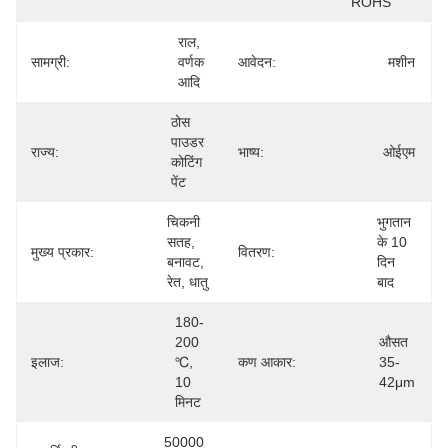
ROHS
राल, 
सामग्री:
वर्णक 
आवेदन:
मशीन
आदि
ठोस 
पाउडर 
राज्य:
भाष्य:
ओईएम
कोटिंग 
पेंट
चिकनी 
भुगतान 
सतह, 
के 10 
मुख्य प्रकार:
वितरण:
बनावट, 
दिन 
रेत, धातु
बाद
180-
200 
औसत 
इलाज:
℃, 
कण आकार:
35-
10 
42μm
मिनट
50000 