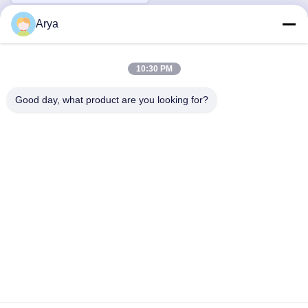
Arya
त्वरित संपर्क
10:30 PM
पता
Good day, what product are you looking for?
नहीं.38हुआगंग रोड, दक्षिण क्षेत्र आधुनिक औद्योगिक बंदरगाह, पिक्सियन, चेंगदू,
सिचुआन, चीन
टेलीफोन
86-18190826106
ईमेल
esu.sales7@hsindapowdercoating.com
गोपनीयता नीति
|
साइटमैप
| चीन अच्छा गुणवत्ता थर्मोस्टेट पाउडर कोटिंग आपूर्तिकर्ता.