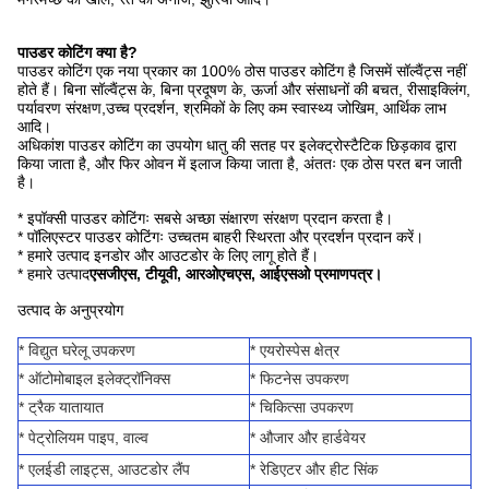
पाउडर कोटिंग क्या है?
पाउडर कोटिंग एक नया प्रकार का 100% ठोस पाउडर कोटिंग है जिसमें सॉल्वैंट्स नहीं
होते हैं। बिना सॉल्वैंट्स के, बिना प्रदूषण के, ऊर्जा और संसाधनों की बचत, रीसाइक्लिंग,
पर्यावरण संरक्षण,उच्च प्रदर्शन, श्रमिकों के लिए कम स्वास्थ्य जोखिम, आर्थिक लाभ
आदि।
अधिकांश पाउडर कोटिंग का उपयोग धातु की सतह पर इलेक्ट्रोस्टैटिक छिड़काव द्वारा
किया जाता है, और फिर ओवन में इलाज किया जाता है, अंततः एक ठोस परत बन जाती
है।
* इपॉक्सी पाउडर कोटिंगः सबसे अच्छा संक्षारण संरक्षण प्रदान करता है।
* पॉलिएस्टर पाउडर कोटिंगः उच्चतम बाहरी स्थिरता और प्रदर्शन प्रदान करें।
* हमारे उत्पाद इनडोर और आउटडोर के लिए लागू होते हैं।
* हमारे उत्पाद
एसजीएस, टीयूवी, आरओएचएस, आईएसओ प्रमाणपत्र।
उत्पाद के अनुप्रयोग
* विद्युत घरेलू उपकरण
* एयरोस्पेस क्षेत्र
* ऑटोमोबाइल इलेक्ट्रॉनिक्स
* फिटनेस उपकरण
* ट्रैक यातायात
* चिकित्सा उपकरण
* पेट्रोलियम पाइप, वाल्व
* औजार और हार्डवेयर
* एलईडी लाइट्स, आउटडोर लैंप
* रेडिएटर और हीट सिंक