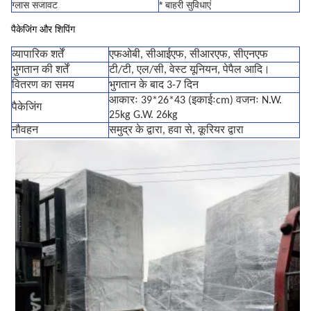
ग्लास सजावट
* बाहरी सुविधाएं
पैकेजिंग और शिपिंग
व्यापारिक शर्तें
एफओबी, सीआईएफ, सीआरएफ, सीएनएफ
भुगतान की शर्तें
टी/टी, एल/सी, वेस्ट यूनियन, पेपैल आदि।
वितरण का समय
भुगतान के बाद 3-7 दिन
आकारः 39*26*43 (इकाईःcm) वजनः N.W.
पैकेजिंग
25kg G.W. 26kg
नौवहन
समुद्र के द्वारा, हवा से, कूरियर द्वारा