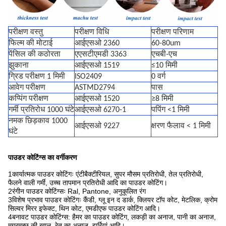
परीक्षण वस्तु
परीक्षण विधि
परीक्षण परिणाम
फिल्म की मोटाई
आईएसओ 2360
60-80um
पेंसिल की कठोरता
एएसटीएमडी 3363
एचबी-एच
झुकाना
आईएसओ 1519
≤10 मिमी
ग्रिड परीक्षण 1 मिमी
ISO2409
0 वर्ग
आवेग परीक्षण
ASTMD2794
पास
कप्पिंग परीक्षण
आईएसओ 1520
≥8 मिमी
गर्मी प्रतिरोध 1000 घंटे
आईएसओ 6270-1
पपिंग <1 मिमी
नमक छिड़काव 1000
आईएसओ 9227
क्षरण फैलाव < 1 मिमी
घंटे
पाउडर कोटिंग्स का वर्गीकरण
1कार्यात्मक पाउडर कोटिंगः एंटीबैक्टीरियल, सुपर मौसम प्रतिरोधी, तेल प्रतिरोधी,
फैलने वाली गर्मी, उच्च तापमान प्रतिरोधी आदि का पाउडर कोटिंग।
2रंगीन पाउडर कोटिंग्सः Ral, Pantone, अनुकूलित रंग
3विशेष प्रभाव पाउडर कोटिंगः कैंडी, ग्लू इन द डार्क, क्लियर टॉप कोट, मेटलिक, क्रोम
सिल्वर मिरर इफेक्ट, थिन कोट, एमडीएफ पाउडर कोटिंग आदि।
4बनावट पाउडर कोटिंग्स: हैमर का पाउडर कोटिंग, लकड़ी का अनाज, पानी का अनाज,
मगरमच्छ की खाल, रेत का अनाज, झुर्रियां आदि।