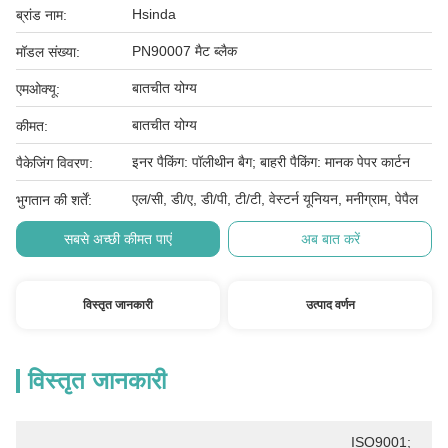
Hsinda
ब्रांड नाम:
PN90007 मैट ब्लैक
मॉडल संख्या:
बातचीत योग्य
एमओक्यू:
बातचीत योग्य
कीमत:
इनर पैकिंग: पॉलीथीन बैग; बाहरी पैकिंग: मानक पेपर कार्टन
पैकेजिंग विवरण:
एल/सी, डी/ए, डी/पी, टी/टी, वेस्टर्न यूनियन, मनीग्राम, पेपैल
भुगतान की शर्तें:
सबसे अच्छी कीमत पाएं
अब बात करें
विस्तृत जानकारी
उत्पाद वर्णन
विस्तृत जानकारी
ISO9001; 