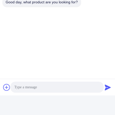
Good day, what product are you looking for?
विडियो
पॉलिएस्टर राल Tgic सूखी पाउडर
रेबर स्टील बारों के लिए जंग विरोधी
कोटिंग यूवी प्रतिरोध उच्च गर्मी बनावट
इपॉक्सी इलेक्ट्रोस्टैटिक पाउडर
कोटिंग
सबसे अच्छी कीमत पाएं
सबसे अच्छी कीमत पाएं