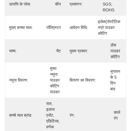
उत्पत्ति के प्लेस:
चीन
प्रमाणन:
SGS; 
ROHS
इलेक्ट्रोस्टैटिक 
मुख्य कच्चा माल:
पॉलिएस्टर
आवेदन विधि:
स्प्रे पाउडर 
कोटिंग
ठोस 
भाष्य:
मैट
मुख्य प्रकार:
पाउडर 
कोटिंग
मुफ्त 
भुगतान 
नमूना 
के 5 
नमूना विवरण:
पाउडर 
वितरण का विवरण:
दिन 
कोटिंग 
बाद
पाउडर
राल, 
इलाज 
काले 
कच्चे माल ब्रांड:
एजेंट, 
रंग:
रंग
एडिटिव्स, 
वर्णक