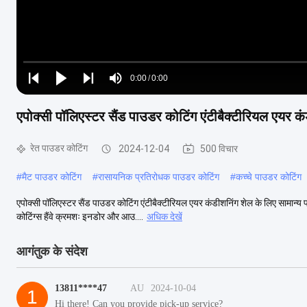
Loaded
:
0%
0:00
/
0:00
Play
Play
Play
Mute
Current
Duration
next
next
एपोक्सी पॉलिएस्टर सैंड पाउडर कोटिंग एंटीबैक्टीरियल एयर क
Time
रेत पाउडर कोटिंग
2024-12-04
500 विचार
#
मैट पाउडर कोटिंग
#
रासायनिक प्रतिरोधक पाउडर कोटिंग
#
कच्चे पाउडर कोटिंग
एपोक्सी पॉलिएस्टर सैंड पाउडर कोटिंग एंटीबैक्टीरियल एयर कंडीशनिंग शेल के लिए सामान्
कोटिंग्स हैंवे क्रमशः इनडोर और आउ....
अधिक देखें
आगंतुक के संदेश
13811****47
AU
2024-10-04
1
Hi there! Can you provide pick-up service?