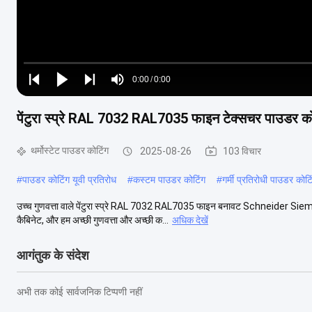
Loaded
:
0%
0:00
/
0:00
Play
Play
Play
Mute
Current
Duration
next
next
पेंटुरा स्प्रे RAL 7032 RAL7035 फाइन टेक्सचर पाउडर कोट
Time
थर्मोस्टेट पाउडर कोटिंग
2025-08-26
103 विचार
#
पाउडर कोटिंग यूवी प्रतिरोध
#
कस्टम पाउडर कोटिंग
#
गर्मी प्रतिरोधी पाउडर कोटि
उच्च गुणवत्ता वाले पेंटुरा स्प्रे RAL 7032 RAL7035 फाइन बनावट Schneider Siemens
कैबिनेट, और हम अच्छी गुणवत्ता और अच्छी क...
अधिक देखें
आगंतुक के संदेश
अभी तक कोई सार्वजनिक टिप्पणी नहीं