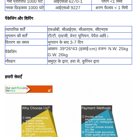
गर्मी प्रतिरोध 1000 घंटे
आईएसओ 6270-1
पपिंग <1 मिमी
नमक छिड़काव 1000 घंटे
आईएसओ 9227
क्षरण फैलाव < 1 मिमी
पैकेजिंग और शिपिंग
व्यापारिक शर्तें
एफओबी, सीआईएफ, सीआरएफ, सीएनएफ
भुगतान की शर्तें
टी/टी, एल/सी, वेस्ट यूनियन, पेपैल आदि।
वितरण का समय
भुगतान के बाद 3-7 दिन
आकारः 39*26*43 (इकाईःcm) वजनः N.W. 25kg
पैकेजिंग
G.W. 26kg
नौवहन
समुद्र के द्वारा, हवा से, कूरियर द्वारा
हमारी सेवाएँ