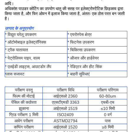
आदि।
अधिकांश पाउडर कोटिंग का उपयोग धातु की सतह पर इलेक्ट्रोस्टैटिक छिड़काव द्वारा
किया जाता है, और फिर ओवन में इलाज किया जाता है, अंततः एक ठोस परत बन जाती
है।
उत्पाद के अनुप्रयोग
* विद्युत घरेलू उपकरण
* एयरोस्पेस क्षेत्र
* ऑटोमोबाइल इलेक्ट्रॉनिक्स
* फिटनेस उपकरण
* ट्रैक यातायात
* चिकित्सा उपकरण
* पेट्रोलियम पाइप, वाल्व
* औजार और हार्डवेयर
* एलईडी लाइट्स, आउटडोर लैंप
* रेडिएटर और हीट सिंक
ग्लास सजावट
* बाहरी सुविधाएं
परीक्षण वस्तु
परीक्षण विधि
परीक्षण परिणाम
फिल्म की मोटाई
आईएसओ 2360
60-80um
पेंसिल की कठोरता
एएसटीएमडी 3363
एचबी-एच
झुकाना
आईएसओ 1519
≤10 मिमी
ग्रिड परीक्षण 1 मिमी
ISO2409
0 वर्ग
आवेग परीक्षण
ASTMD2794
पास
कप्पिंग परीक्षण
आईएसओ 1520
≥8 मिमी