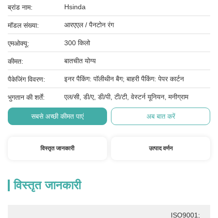
Hsinda
ब्रांड नाम:
आरएएल / पैनटोन रंग
मॉडल संख्या:
300 किलो
एमओक्यू:
बातचीत योग्य
कीमत:
इनर पैकिंग: पॉलीथीन बैग; बाहरी पैकिंग: पेपर कार्टन
पैकेजिंग विवरण:
एल/सी, डी/ए, डी/पी, टी/टी, वेस्टर्न यूनियन, मनीग्राम
भुगतान की शर्तें:
सबसे अच्छी कीमत पाएं
अब बात करें
विस्तृत जानकारी
उत्पाद वर्णन
विस्तृत जानकारी
ISO9001; 