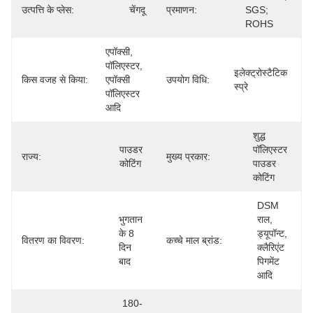
उत्पत्ति के प्लेस:
चेंगदू
प्रमाणन:
SGS; 
ROHS
एपॉक्सी, 
पॉलिएस्टर, 
इलेक्ट्रोस्टैटिक 
किस वजह से किया:
एपॉक्सी 
उपयोग विधि:
स्प्रे
पॉलिएस्टर 
आदि
शुद्ध 
पाउडर 
पॉलिएस्टर 
राज्य:
मुख्य प्रकार:
कोटिंग
पाउडर 
कोटिंग
DSM 
भुगतान 
राल, 
के 8 
ड्यूपॉन्ट, 
वितरण का विवरण:
कच्चे माल ब्रांड:
दिन 
क्लैरिएंट 
बाद
पिगमेंट 
आदि
180-