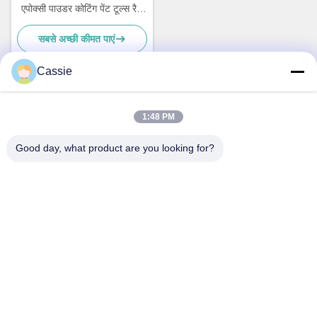
एपोक्सी पाउडर कोटिंग पेंट टूल्स रैक
के लिए एएएमए प्रमाणित
सबसे अच्छी कीमत पाएं
Cassie
त्वरित संपर्क
1:48 PM
Good day, what product are you looking for?
पता
नहीं.38हुआगंग रोड, दक्षिण क्षेत्र आधुनिक औद्योगिक बंदरगाह, पिक्सियन, चेंगदू,
सिचुआन, चीन
टेलीफोन
86-18190826106
ईमेल
esu.sales7@hsindapowdercoating.com