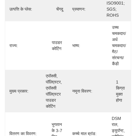
ISO9001; 
उत्पत्ति के प्लेस:
चेंगदू
प्रमाणन:
SGS; 
ROHS
उच्च 
चमकदार/
अर्ध 
पाउडर 
राज्य:
भाष्य:
चमकदार/
कोटिंग
मैट/
संरचना/
कैंडी
एपॉक्सी, 
पॉलिएस्टर, 
1 
एपॉक्सी 
किग्रा 
मुख्य प्रकार:
नमूना विवरण:
पॉलिएस्टर 
मुक्त 
पाउडर 
होगा
कोटिंग
DSM 
भुगतान 
राल, 
के 3-7 
ड्यूपॉन्ट, 
वितरण का विवरण:
कच्चे माल ब्रांड: