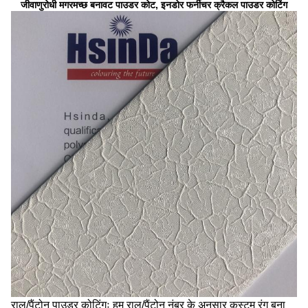
जीवाणुरोधी मगरमच्छ बनावट पाउडर कोट, इनडोर फर्नीचर क्रैकल पाउडर कोटिंग
राल/पैंटोन पाउडर कोटिंगः हम राल/पैंटोन नंबर के अनुसार कस्टम रंग बना