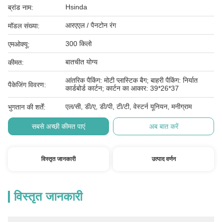
Hsinda
ब्रांड नाम:
आरएएल / पैनटोन रंग
मॉडल संख्या:
300 किलो
एमओक्यू:
बातचीत योग्य
कीमत:
आंतरिक पैकिंग: मोटी प्लास्टिक बैग; बाहरी पैकिंग: निर्यात
पैकेजिंग विवरण:
कार्डबोर्ड कार्टन; कार्टन का आकार: 39*26*37
एल/सी, डी/ए, डी/पी, टी/टी, वेस्टर्न यूनियन, मनीग्राम
भुगतान की शर्तें:
सबसे अच्छी कीमत पाएं
अब बात करें
विस्तृत जानकारी
उत्पाद वर्णन
विस्तृत जानकारी