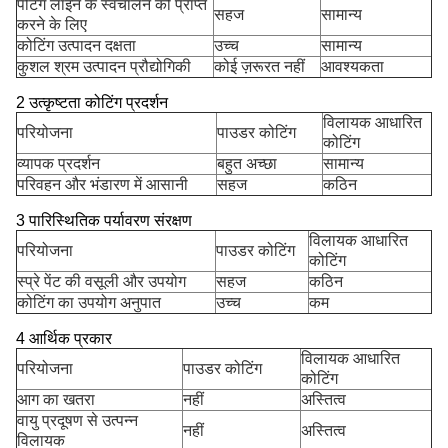
पेंटिंग लाइन के स्वचालन को प्राप्त
सहज
सामान्य
करने के लिए
कोटिंग उत्पादन दक्षता
उच्च
सामान्य
कुशल श्रम उत्पादन प्रौद्योगिकी
कोई ज़रूरत नहीं
आवश्यकता
2 उत्कृष्टता कोटिंग प्रदर्शन
विलायक आधारित
परियोजना
पाउडर कोटिंग
कोटिंग
व्यापक प्रदर्शन
बहुत अच्छा
सामान्य
परिवहन और भंडारण में आसानी
सहज
कठिन
3 पारिस्थितिक पर्यावरण संरक्षण
विलायक आधारित
परियोजना
पाउडर कोटिंग
कोटिंग
स्प्रे पेंट की वसूली और उपयोग
सहज
कठिन
कोटिंग का उपयोग अनुपात
उच्च
कम
4 आर्थिक प्रकार
विलायक आधारित
परियोजना
पाउडर कोटिंग
कोटिंग
आग का खतरा
नहीं
अस्तित्व
वायु प्रदूषण से उत्पन्न
नहीं
अस्तित्व
विलायक