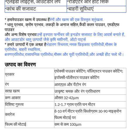
एलईडी लाइट्स, आउटडोर लैंप
रेडिएटर और हीट सिंक
*
*
कांच की सजावट
बाहरी सुविधाएं
*
*
* हमारे
पाउडर खत्म में उपलब्ध हैं
रंगों और खत्म की एक विस्तृत श्रृंखला
.
* धातु प्रभाव, क्रोम प्रभाव, लकड़ी के अनाज सहित,
कैंडी कलर पाउडर, एमडीएफ
पाउडर
और अन्य विशेष प्रभाव
उन्हें इस्पात फर्नीचर की इनडोर सजावट के लिए आदर्श बनाते हैं,
और आउटडोर धातु उत्पादों जैसे कृषि मशीनरी, ऑटो पार्ट्स
* हमारे उत्पादों में एक अच्छा है
भंडारण स्थिरता
,
नमक छिड़काव प्रतिरोधी,
मौसम के
प्रतिरोध, बाहरी स्थायित्व,
क्षरण
प्रतिरोध,
रासायनिक प्रतिरोध,
मौसम और यूवी प्रतिरोधी
,
और अच्छी हीट फ्लो भी।
उत्पाद का विवरण
एपोक्सी पाउडर कोटिंग; पॉलिएस्टर पाउडर कोटिंग;
प्रकार
इपॉक्सी-पॉलीस्टर पाउडर कोटिंग
आरएएल और पैंटोन रंग
रंग
उत्कृष्ट चमक और रंग प्रतिधारण
सतह खत्म
कण आकार
औसत 32-42μm
विशिष्ट गुरुत्व
1.2-1.7 ग्राम प्रति घन मीटर
8-10 वर्ग मीटर प्रति किलोग्राम 30-90 माइक्रोन
कवरेज
फिल्म मोटाई पर
फिल्म की मोटाई
कम से कम 100μm