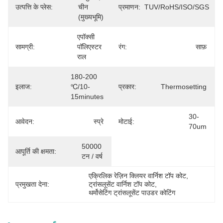
उत्पत्ति के प्लेस:
चीन 
प्रमाणन:
TUV/RoHS/ISO/SGS
(मुख्यभूमि)
एपॉक्सी 
सामग्री:
पॉलिएस्टर 
रंग:
साफ़
राल
180-200 
इलाज:
℃/10-
प्रकार:
Thermosetting
15minutes
30-
आवेदन:
स्प्रे
मोटाई:
70um
50000 
आपूर्ति की क्षमता:
टन / वर्ष
एक्रिलिक रेज़िन क्लियर वार्निश टॉप कोट
, 
प्रमुखता देना:
ट्रांसलूसेंट वार्निश टॉप कोट
, 
थर्मोसेटिंग ट्रांसलूसेंट पाउडर कोटिंग