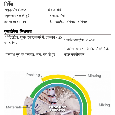
निर्देश
अनुप्रयोग वोल्टेज
60-90 केवी
बंदूक से घटक की दूरी
15 से 30 सेमी
इलाज का तापमान
180-200°C,10 मिनट-15 मिनट
एस
टोरेज स्थिरता
* वेंटिलेटेड, शुष्क, स्वच्छ कमरे में, तापमान < 25
* सापेक्ष आर्द्रता 50-65%
°C
पर रखें
* सर्वोत्तम प्रदर्शन के लिए, 6 महीने के
*
प्रत्यक्ष सूर्य के प्रकाश, आग, गर्मी से दूर
भीतर उपयोग करें