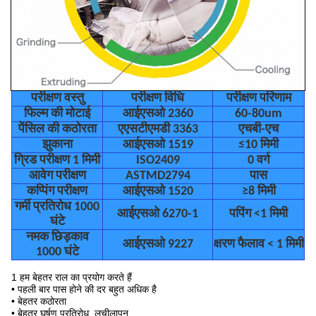
परीक्षण वस्तु
परीक्षण विधि
परीक्षण परिणाम
फिल्म की मोटाई
आईएसओ 2360
60-80um
पेंसिल की कठोरता
एएसटीएमडी 3363
एचबी-एच
झुकाना
आईएसओ 1519
≤10 मिमी
ग्रिड परीक्षण 1 मिमी
ISO2409
0 वर्ग
आवेग परीक्षण
ASTMD2794
पास
कप्पिंग परीक्षण
आईएसओ 1520
≥8 मिमी
गर्मी प्रतिरोध 1000
आईएसओ 6270-1
पपिंग <1 मिमी
घंटे
नमक छिड़काव
आईएसओ 9227
क्षरण फैलाव < 1 मिमी
1000 घंटे
1 हम बेहतर राल का प्रयोग करते हैं
• पहली बार पास होने की दर बहुत अधिक है
• बेहतर कठोरता
• बेहतर घर्षण प्रतिरोध, लचीलापन