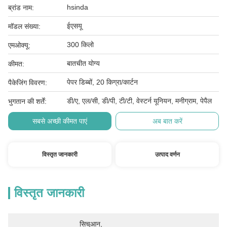
hsinda
ब्रांड नाम:
ईएसयू
मॉडल संख्या:
300 किलो
एमओक्यू:
बातचीत योग्य
कीमत:
पेपर डिब्बों, 20 किग्रा/कार्टन
पैकेजिंग विवरण:
डी/ए, एल/सी, डी/पी, टी/टी, वेस्टर्न यूनियन, मनीग्राम, पेपैल
भुगतान की शर्तें:
सबसे अच्छी कीमत पाएं
अब बात करें
विस्तृत जानकारी
उत्पाद वर्णन
विस्तृत जानकारी
सिचुआन, 